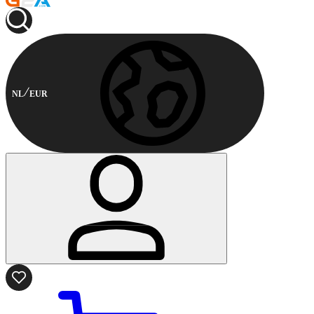
NL
EUR