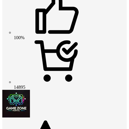
100%
14895