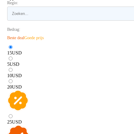
Regio:
Bedrag:
Beste deal
Goede prijs
15
USD
5
USD
10
USD
20
USD
25
USD