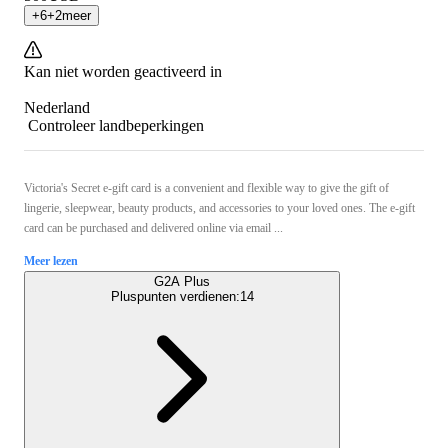
+
6
+
2
meer
Kan niet worden geactiveerd in
Nederland
Controleer landbeperkingen
Victoria's Secret e-gift card is a convenient and flexible way to give the gift of
lingerie, sleepwear, beauty products, and accessories to your loved ones. The e-gift
card can be purchased and delivered online via email ...
Meer lezen
G2A Plus
Pluspunten verdienen:
14