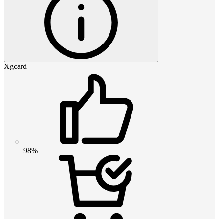
Xgcard
98%