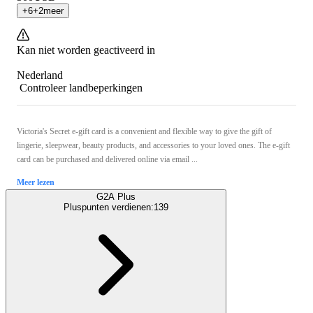
+
6
+
2
meer
Kan niet worden geactiveerd in
Nederland
Controleer landbeperkingen
Victoria's Secret e-gift card is a convenient and flexible way to give the gift of
lingerie, sleepwear, beauty products, and accessories to your loved ones. The e-gift
card can be purchased and delivered online via email ...
Meer lezen
G2A Plus
Pluspunten verdienen:
139