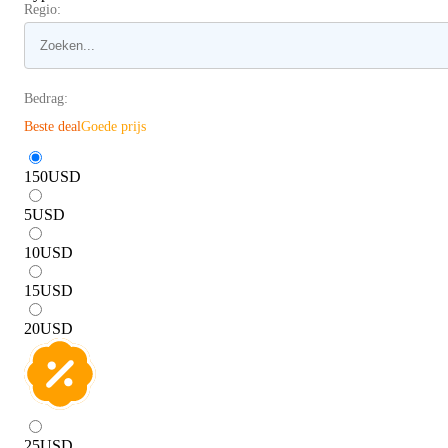
Regio:
Bedrag:
Beste deal
Goede prijs
150
USD
5
USD
10
USD
15
USD
20
USD
25
USD