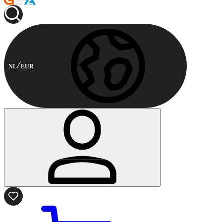
NL
EUR