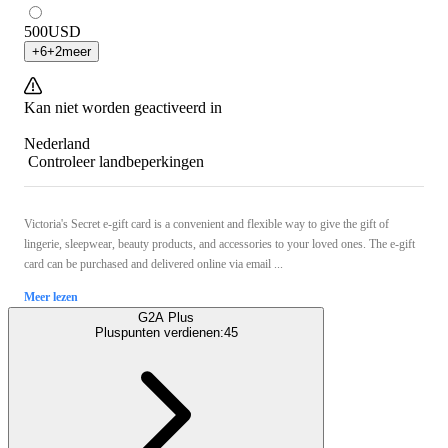
500
USD
+
6
+
2
meer
Kan niet worden geactiveerd in
Nederland
Controleer landbeperkingen
Victoria's Secret e-gift card is a convenient and flexible way to give the gift of
lingerie, sleepwear, beauty products, and accessories to your loved ones. The e-gift
card can be purchased and delivered online via email ...
Meer lezen
G2A Plus
Pluspunten verdienen:
45