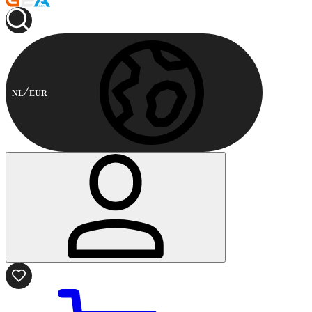
NL
EUR