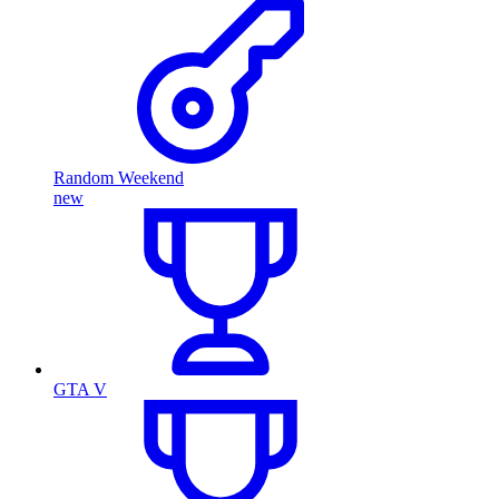
Random Weekend
new
GTA V