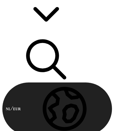
NL
EUR