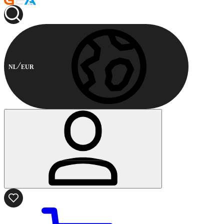
NL
EUR