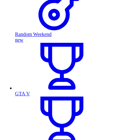
Random Weekend
new
GTA V