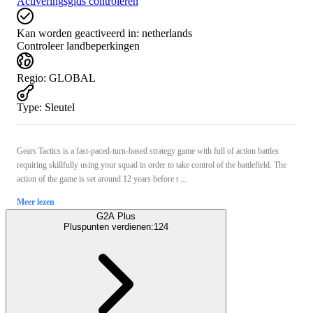
Activeringsgids controleren
Kan worden geactiveerd in:
netherlands
Controleer landbeperkingen
Regio
:
GLOBAL
Type
:
Sleutel
Gears Tactics is a fast-paced-turn-based strategy game with full of action battles
requiring skillfully using your squad in order to take control of the battlefield. The
action of the game is set around 12 years before t ...
Meer lezen
G2A Plus
Pluspunten verdienen:
124