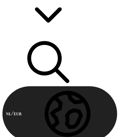
NL
EUR