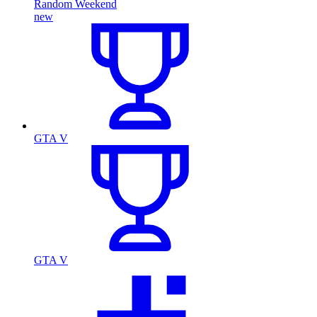
Random Weekend
new
GTA V
GTA V