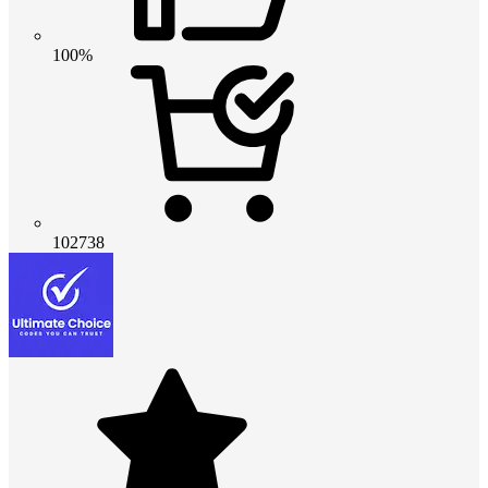
100%
102738