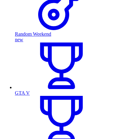
Random Weekend
new
GTA V