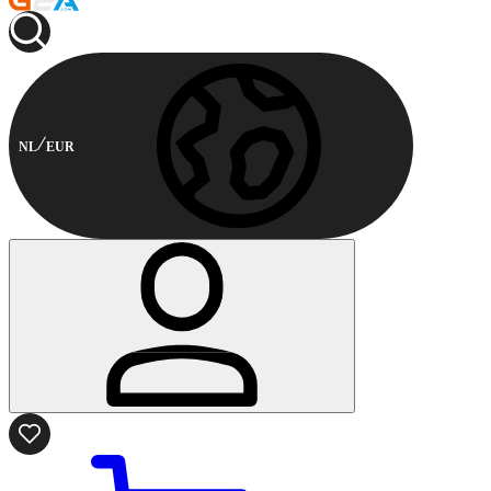
NL
EUR