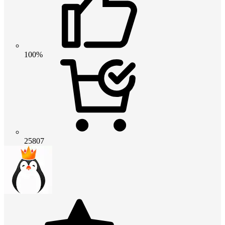
100%
25807