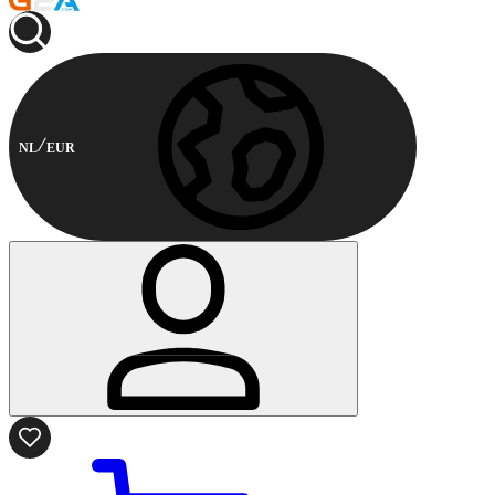
NL
EUR