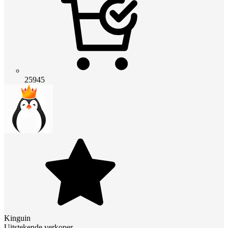
25945
Kinguin
Uitstekende verkoper