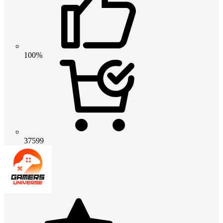
100%
37599