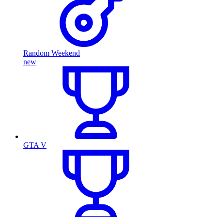
Random Weekend
new
GTA V