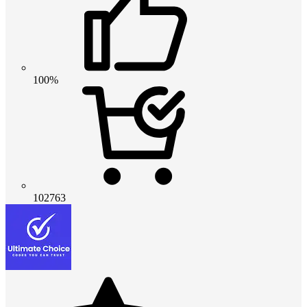
100%
102763