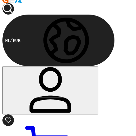
NL
EUR