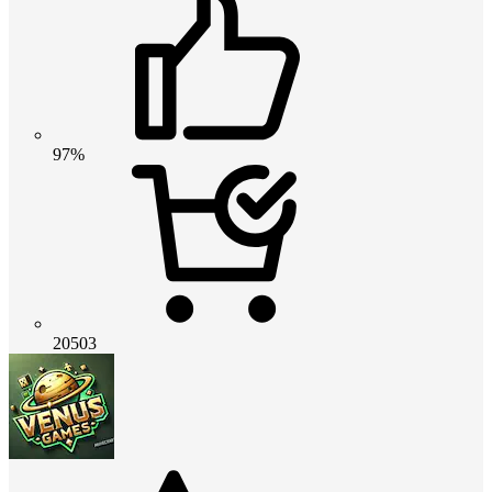
97%
20503