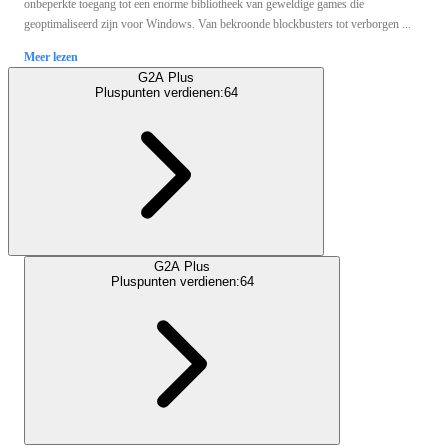
onbeperkte toegang tot een enorme bibliotheek van geweldige games die
geoptimaliseerd zijn voor Windows. Van bekroonde blockbusters tot verborgen ...
Meer lezen
G2A Plus
Pluspunten verdienen:
64
G2A Plus
Pluspunten verdienen:
64