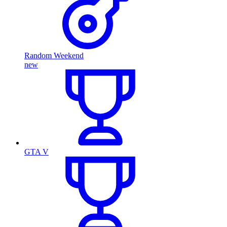
Random Weekend
new
GTA V