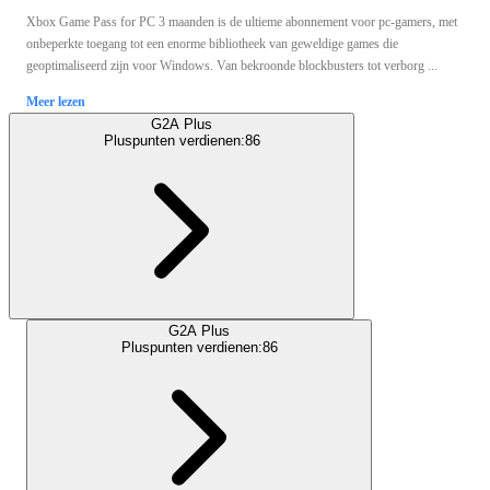
Xbox Game Pass for PC 3 maanden is de ultieme abonnement voor pc-gamers, met
onbeperkte toegang tot een enorme bibliotheek van geweldige games die
geoptimaliseerd zijn voor Windows. Van bekroonde blockbusters tot verborg ...
Meer lezen
G2A Plus
Pluspunten verdienen:
86
G2A Plus
Pluspunten verdienen:
86