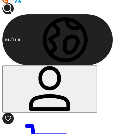
NL
EUR