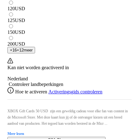
120
USD
125
USD
150
USD
200
USD
+
16
+
12
meer
Kan niet worden geactiveerd in
Nederland
Controleer landbeperkingen
Hoe te activeren
Activeringsgids controleren
XBOX Gift Cards 50 USD zijn een geweldig cadeau voor elke fan van content in
de Microsoft Store. Met deze kaart kun jij of de ontvanger kiezen uit een breed
aanbod van producten. Het tegoed kan worden besteed in de Micr ...
Meer lezen