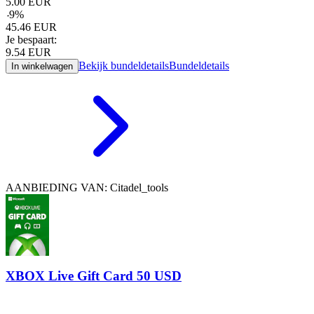
5.00
EUR
-
9
%
45.46
EUR
Je bespaart:
9.54
EUR
Bekijk bundeldetails
Bundeldetails
In winkelwagen
AANBIEDING VAN: Citadel_tools
XBOX Live Gift Card 50 USD