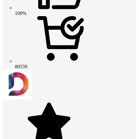
100%
80559