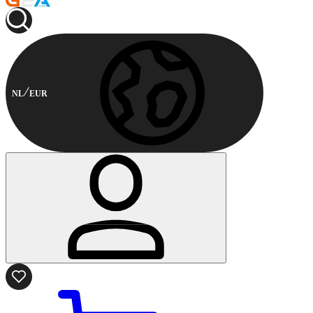
NL
EUR