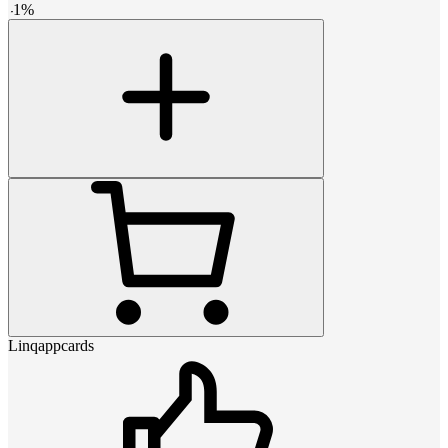
-
1
%
Linqappcards