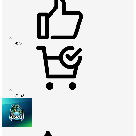
95%
2552