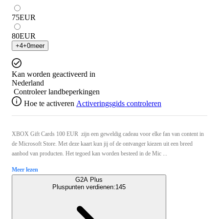
75
EUR
80
EUR
+
4
+
0
meer
Kan worden geactiveerd in
Nederland
Controleer landbeperkingen
Hoe te activeren
Activeringsgids controleren
XBOX Gift Cards 100 EUR zijn een geweldig cadeau voor elke fan van content in
de Microsoft Store. Met deze kaart kun jij of de ontvanger kiezen uit een breed
aanbod van producten. Het tegoed kan worden besteed in de Mic ...
Meer lezen
G2A Plus
Pluspunten verdienen:
145