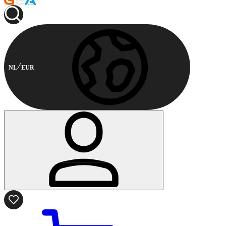
NL
EUR