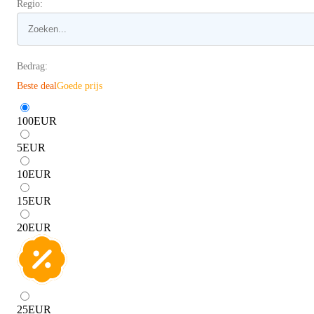
Regio:
Bedrag:
Beste deal
Goede prijs
100
EUR
5
EUR
10
EUR
15
EUR
20
EUR
25
EUR