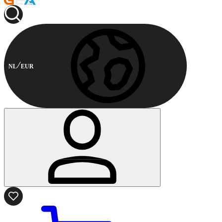
NL
EUR