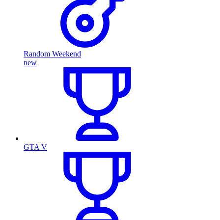
Random Weekend
new
GTA V