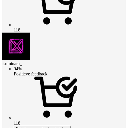
118
Luminara_
94%
Positieve feedback
118