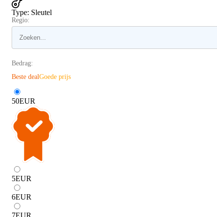
Type
:
Sleutel
Regio:
Bedrag:
Beste deal
Goede prijs
50
EUR
5
EUR
6
EUR
7
EUR