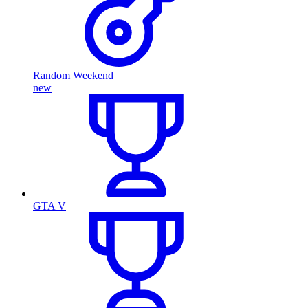
Random Weekend
new
GTA V