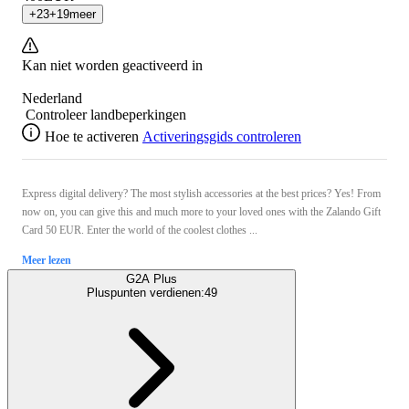
+
23
+
19
meer
Kan niet worden geactiveerd in
Nederland
Controleer landbeperkingen
Hoe te activeren
Activeringsgids controleren
Express digital delivery? The most stylish accessories at the best prices? Yes! From
now on, you can give this and much more to your loved ones with the Zalando Gift
Card 50 EUR. Enter the world of the coolest clothes ...
Meer lezen
G2A Plus
Pluspunten verdienen:
49