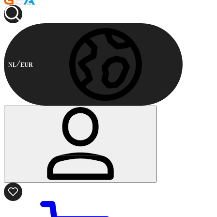
NL
EUR