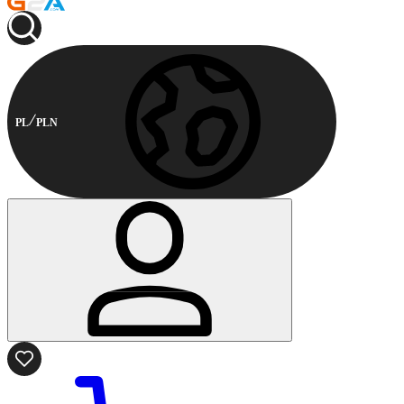
PL
PLN