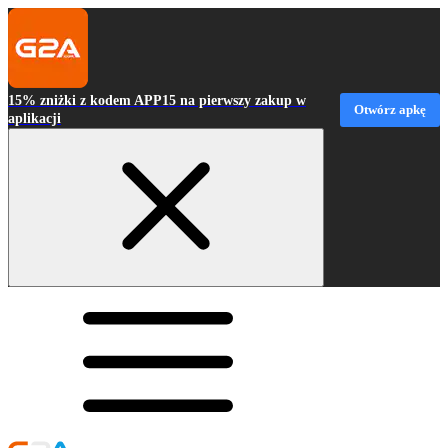
15% zniżki z kodem APP15 na pierwszy zakup w
Otwórz apkę
aplikacji