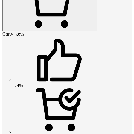
Cqrty_keys
74%