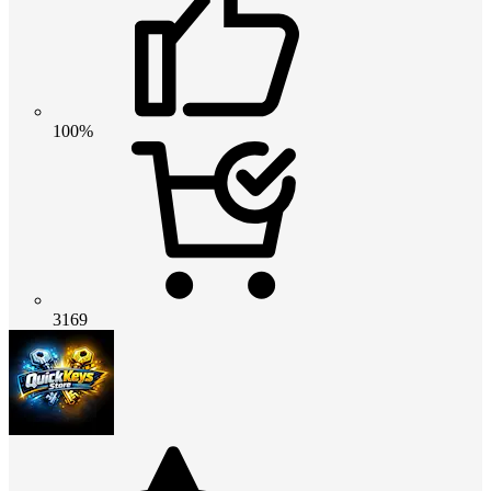
100%
3169