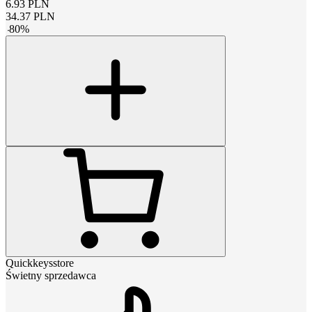
6.93
PLN
34.37
PLN
-
80
%
Quickkeysstore
Świetny sprzedawca