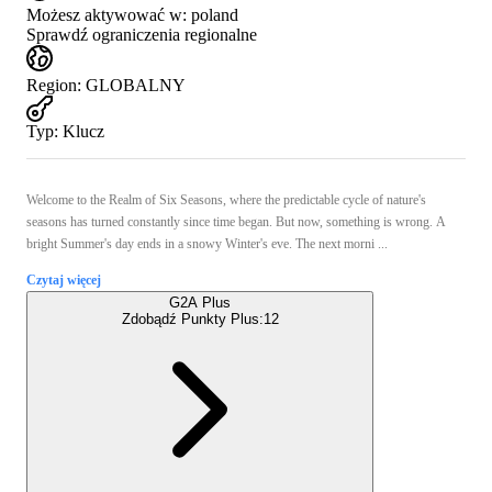
Możesz aktywować w:
poland
Sprawdź ograniczenia regionalne
Region
:
GLOBALNY
Typ
:
Klucz
Welcome to the Realm of Six Seasons, where the predictable cycle of nature's
seasons has turned constantly since time began. But now, something is wrong. A
bright Summer's day ends in a snowy Winter's eve. The next morni ...
Czytaj więcej
G2A Plus
Zdobądź Punkty Plus:
12