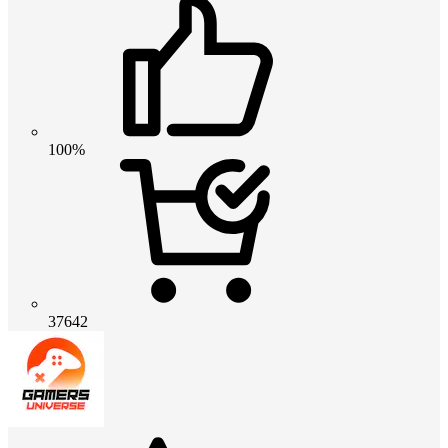
100%
37642