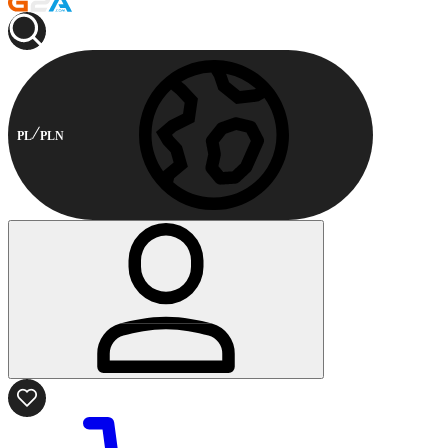
PL
PLN