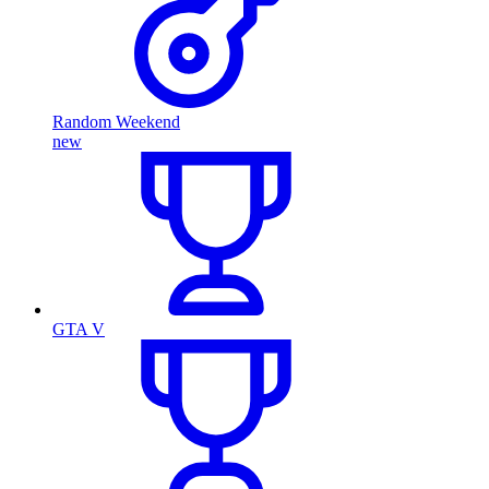
Random Weekend
new
GTA V