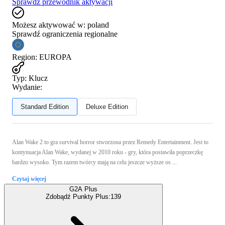
Sprawdź przewodnik aktywacji
Możesz aktywować w:
poland
Sprawdź ograniczenia regionalne
Region
:
EUROPA
Typ
:
Klucz
Wydanie:
Standard Edition
Deluxe Edition
Alan Wake 2 to gra survival horror stworzona przez Remedy Entertainment. Jest to
kontynuacja Alan Wake, wydanej w 2010 roku - gry, która postawiła poprzeczkę
bardzo wysoko. Tym razem twórcy mają na celu jeszcze wyższe os ...
Czytaj więcej
G2A Plus
Zdobądź Punkty Plus:
139