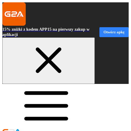
15% zniżki z kodem APP15 na pierwszy zakup w
Otwórz apkę
aplikacji