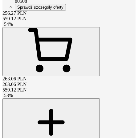
80508
Sprawdź szczegóły oferty
256.27
PLN
559.12
PLN
-
54
%
263.06
PLN
263.06
PLN
559.12
PLN
-
53
%