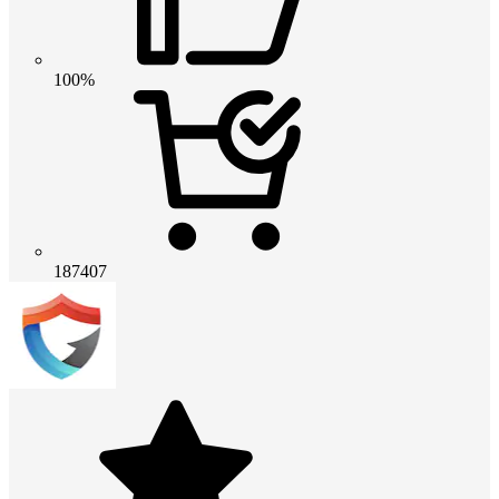
100%
187407