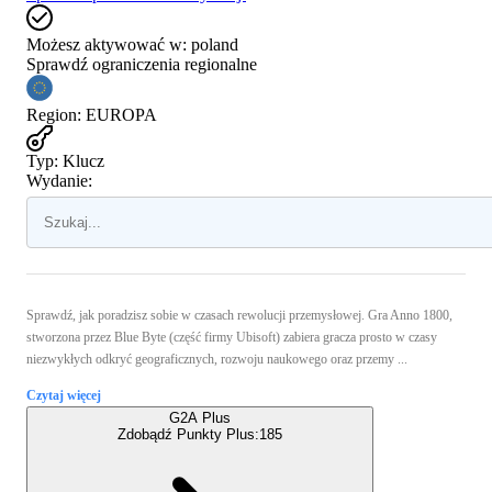
Możesz aktywować w:
poland
Sprawdź ograniczenia regionalne
Region
:
EUROPA
Typ
:
Klucz
Wydanie:
Sprawdź, jak poradzisz sobie w czasach rewolucji przemysłowej. Gra Anno 1800,
stworzona przez Blue Byte (część firmy Ubisoft) zabiera gracza prosto w czasy
niezwykłych odkryć geograficznych, rozwoju naukowego oraz przemy ...
Czytaj więcej
G2A Plus
Zdobądź Punkty Plus:
185