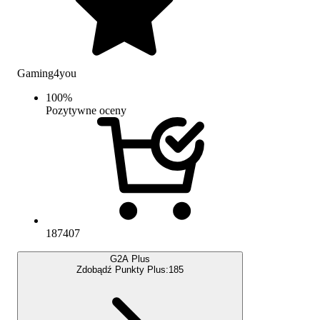
Gaming4you
100
%
Pozytywne oceny
187407
G2A Plus
Zdobądź Punkty Plus:
185