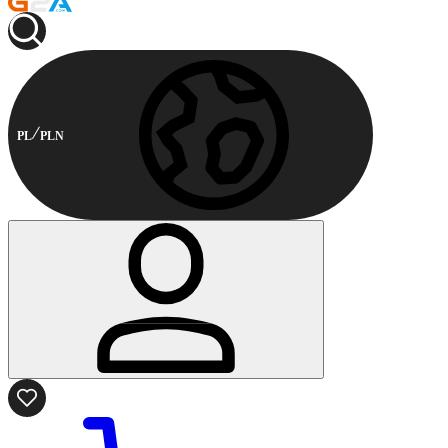
PL
PLN