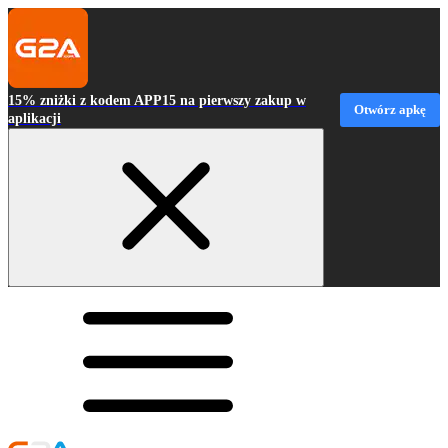
15% zniżki z kodem APP15 na pierwszy zakup w
Otwórz apkę
aplikacji