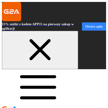
15% zniżki z kodem APP15 na pierwszy zakup w
Otwórz apkę
aplikacji