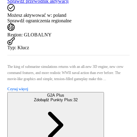
Sprawdź przewodnik aktywacji
Możesz aktywować w:
poland
Sprawdź ograniczenia regionalne
Region
:
GLOBALNY
Typ
:
Klucz
The king of submarine simulations returns with an all-new 3D engine, new crew
command features, and more realistic WWII naval action than ever before. The
movie-like graphics and simple, tension-filled gameplay make this ...
Czytaj więcej
G2A Plus
Zdobądź Punkty Plus:
32