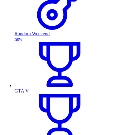
Random Weekend
new
GTA V