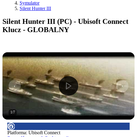
Symulator
Silent Hunter III
Silent Hunter III (PC) - Ubisoft Connect
Klucz - GLOBALNY
1
/
7
Platforma
:
Ubisoft Connect