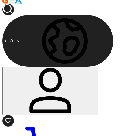
PL
PLN