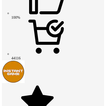
100%
44116