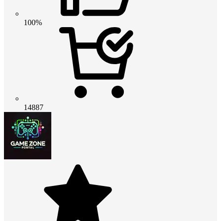
100%
14887