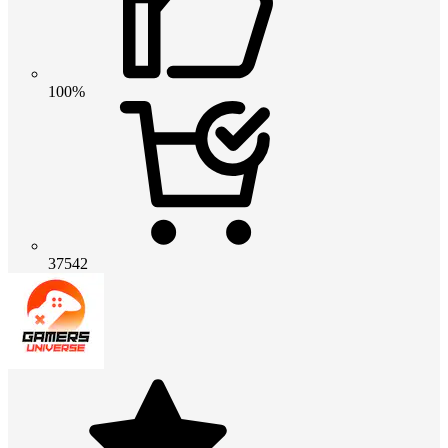
100%
37542