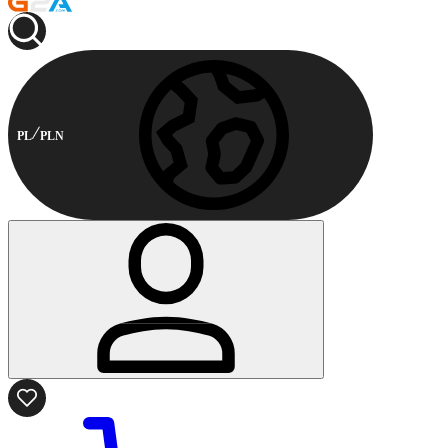
PL
PLN