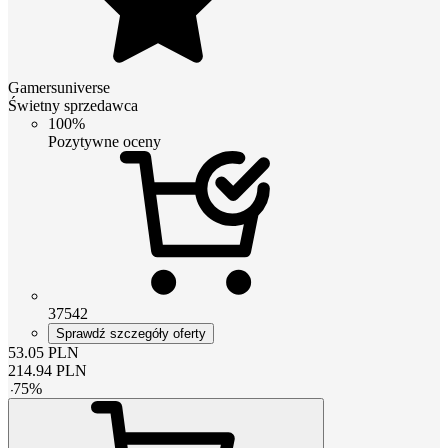
Gamersuniverse
Świetny sprzedawca
100%
Pozytywne oceny
37542
Sprawdź szczegóły oferty
53.05
PLN
214.94
PLN
-
75
%