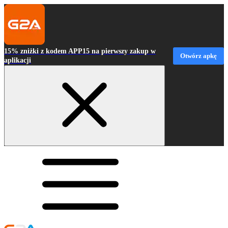
15% zniżki z kodem APP15 na pierwszy zakup w
Otwórz apkę
aplikacji