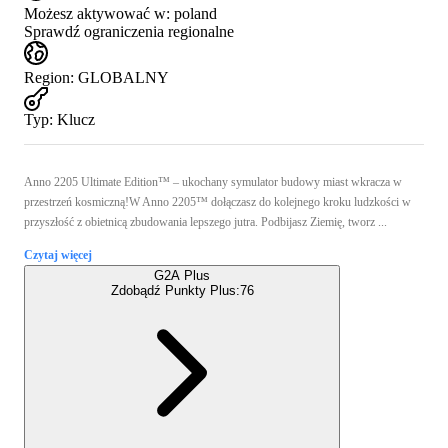
Możesz aktywować w:
poland
Sprawdź ograniczenia regionalne
Region
:
GLOBALNY
Typ
:
Klucz
Anno 2205 Ultimate Edition™ – ukochany symulator budowy miast wkracza w
przestrzeń kosmiczną!W Anno 2205™ dołączasz do kolejnego kroku ludzkości w
przyszłość z obietnicą zbudowania lepszego jutra. Podbijasz Ziemię, tworz ...
Czytaj więcej
G2A Plus
Zdobądź Punkty Plus:
76