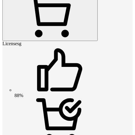
Licensesg
88%