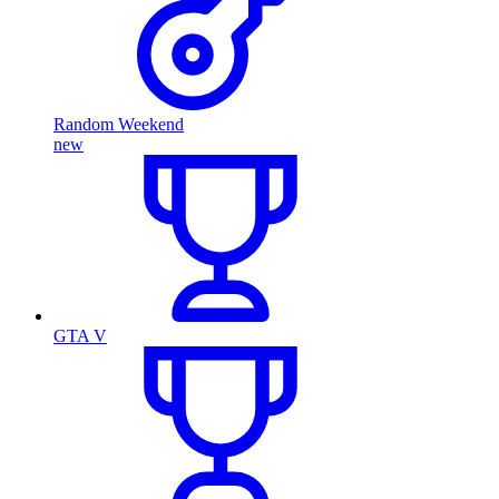
Random Weekend
new
GTA V