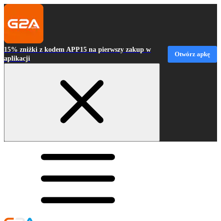
15% zniżki z kodem APP15 na pierwszy zakup w
Otwórz apkę
aplikacji