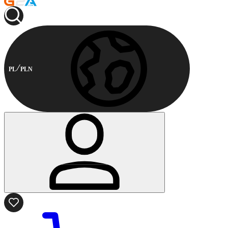
PL
PLN