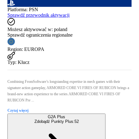
Platforma
:
PSN
Sprawdź przewodnik aktywacji
Możesz aktywować w:
poland
Sprawdź ograniczenia regionalne
Region
:
EUROPA
Typ
:
Klucz
Combining FromSoftware’s longstanding expertise in mech games with their
signature action gameplay, ARMORED CORE VI FIRES OF RUBICON brings a
brand-new action experience to the series.ARMORED CORE VI FIRES OF
RUBICON Pre ...
Czytaj więcej
G2A Plus
Zdobądź Punkty Plus:
52