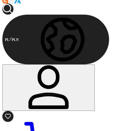
PL
PLN