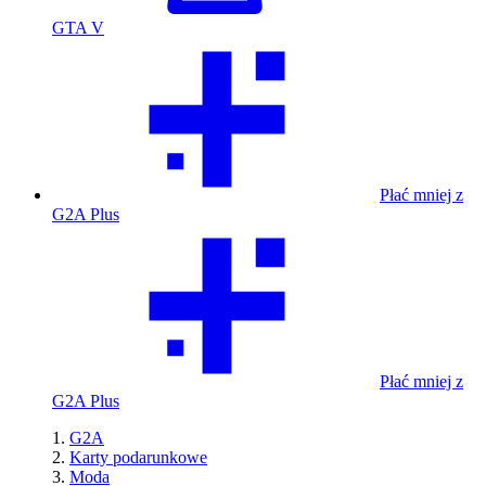
GTA V
Płać mniej z
G2A Plus
Płać mniej z
G2A Plus
G2A
Karty podarunkowe
Moda