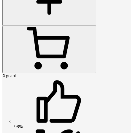
Xgcard
98%