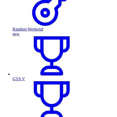
Random Weekend
new
GTA V