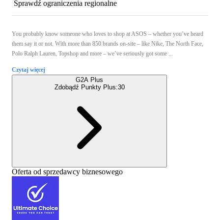
Sprawdź ograniczenia regionalne
You probably know someone who loves to shop at ASOS – whether you’ve heard
them say it or not. With more than 850 brands on-site – like Nike, The North Face,
Polo Ralph Lauren, Topshop and more – we’ve seriously got some ...
Czytaj więcej
G2A Plus
Zdobądź Punkty Plus:
30
Oferta od sprzedawcy biznesowego