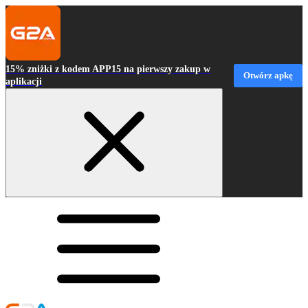
15% zniżki z kodem APP15 na pierwszy zakup w
Otwórz apkę
aplikacji