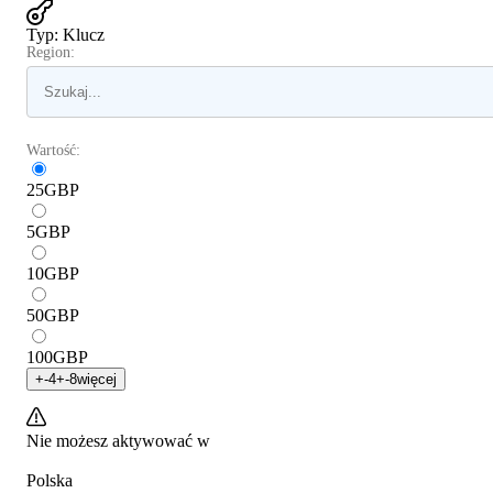
Typ
:
Klucz
Region:
Wartość:
25
GBP
5
GBP
10
GBP
50
GBP
100
GBP
+
-4
+
-8
więcej
Nie możesz aktywować w
Polska