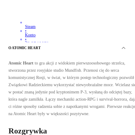
Steam
•
Konto
•
GLOBALNY
158.79
PLN
O ATOMIC HEART
516.34
PLN
-
69
%
Atomic Heart
to gra akcji z widokiem pierwszoosobowego strzelca,
stworzona przez rosyjskie studio Mundfish. Przenosi cię do serca
komunistycznej Rosji, w świat, w którym postęp technologiczny pozwolił
Związkowi Radzieckiemu wykorzystać niewyobrażalne moce. Wcielasz si
w postać znaną jedynie pod kryptonimem P-3, wysłaną do odciętej bazy,
która nagle zamilkła. Łączy mechaniki action-RPG i survival-horrora, daj
ci różne sposoby radzenia sobie z napotkanymi wrogami. Pierwsze reakcj
na Atomic Heart były w większości pozytywne.
Rozgrywka