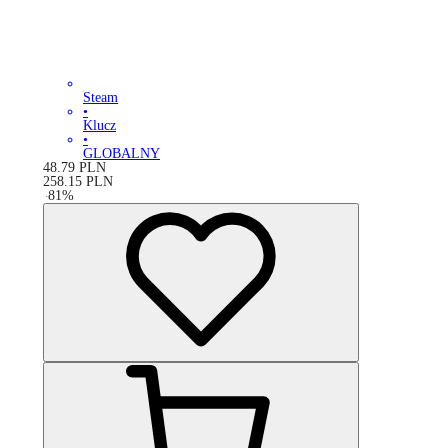
Steam
•
Klucz
•
GLOBALNY
48.79
PLN
258.15
PLN
-
81
%