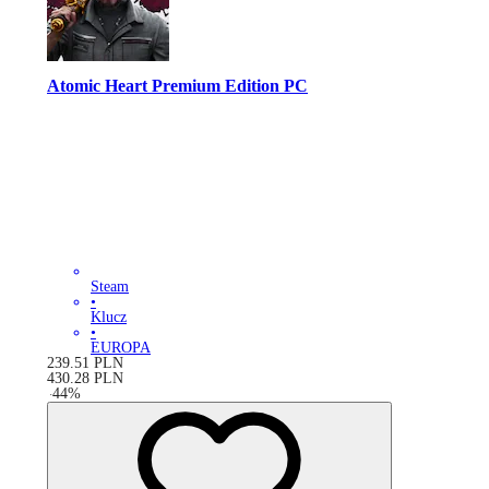
Atomic Heart Premium Edition PC
Steam
•
Klucz
•
EUROPA
239.51
PLN
430.28
PLN
-
44
%