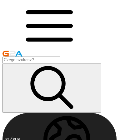
PL
PLN