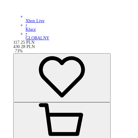
Xbox Live
•
Klucz
•
GLOBALNY
117.25
PLN
430.28
PLN
-
73
%