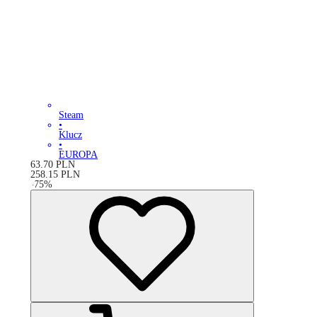
Steam
•
Klucz
•
EUROPA
63.70
PLN
258.15
PLN
-
75
%