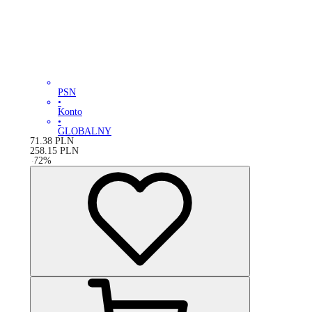
PSN
•
Konto
•
GLOBALNY
71.38
PLN
258.15
PLN
-
72
%