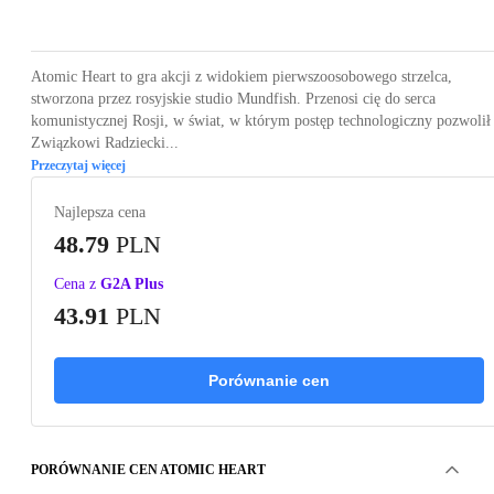
Loading...
Loading...
Loading...
Loading...
Loading
Atomic Heart to gra akcji z widokiem pierwszoosobowego strzelca,
stworzona przez rosyjskie studio Mundfish. Przenosi cię do serca
komunistycznej Rosji, w świat, w którym postęp technologiczny pozwolił
Związkowi Radziecki...
Przeczytaj więcej
Najlepsza cena
48.79
PLN
Cena z
G2A Plus
43.91
PLN
Porównanie cen
PORÓWNANIE CEN ATOMIC HEART