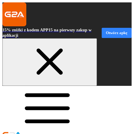
15% zniżki z kodem APP15 na pierwszy zakup w
Otwórz apkę
aplikacji