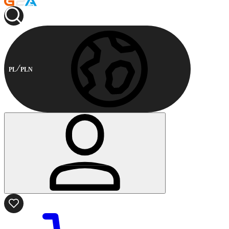
PL
PLN