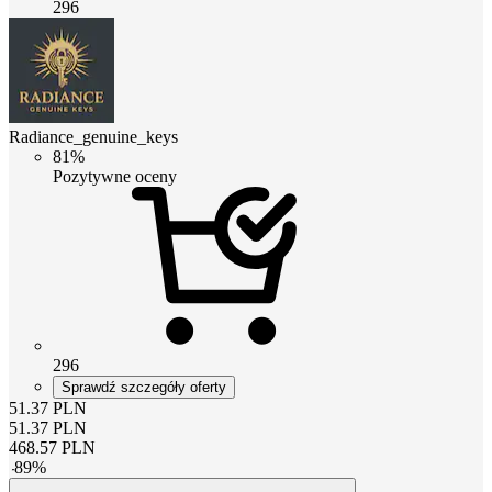
296
Radiance_genuine_keys
81%
Pozytywne oceny
296
Sprawdź szczegóły oferty
51.37
PLN
51.37
PLN
468.57
PLN
-
89
%