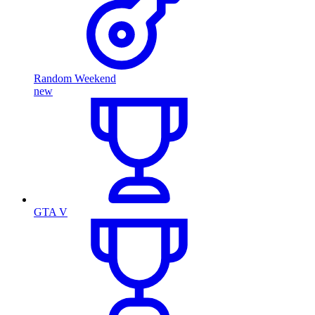
Random Weekend
new
GTA V