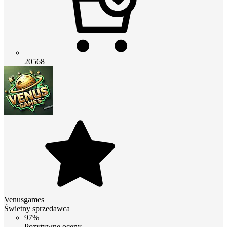
20568
Venusgames
Świetny sprzedawca
97%
Pozytywne oceny