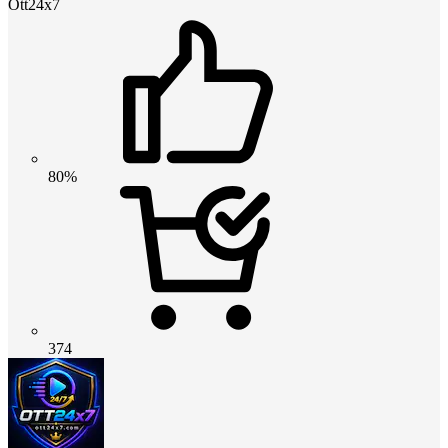
Ott24x7
80%
374