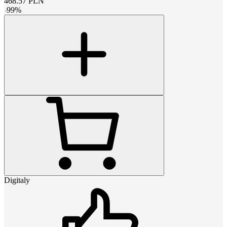
468.57
PLN
-
99
%
Digitaly