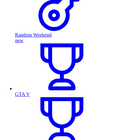
Random Weekend
new
GTA V