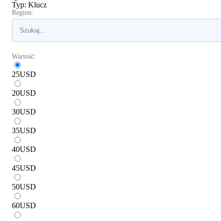
Typ
:
Klucz
Region:
Wartość:
25
USD
20
USD
30
USD
35
USD
40
USD
45
USD
50
USD
60
USD