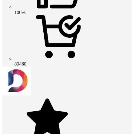
100%
80460