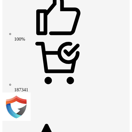
100%
187341