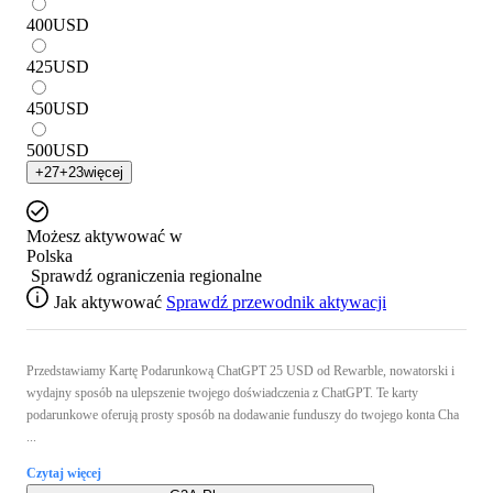
400
USD
425
USD
450
USD
500
USD
+
27
+
23
więcej
Możesz aktywować w
Polska
Sprawdź ograniczenia regionalne
Jak aktywować
Sprawdź przewodnik aktywacji
Przedstawiamy Kartę Podarunkową ChatGPT 25 USD od Rewarble, nowatorski i
wydajny sposób na ulepszenie twojego doświadczenia z ChatGPT. Te karty
podarunkowe oferują prosty sposób na dodawanie funduszy do twojego konta Cha
...
Czytaj więcej