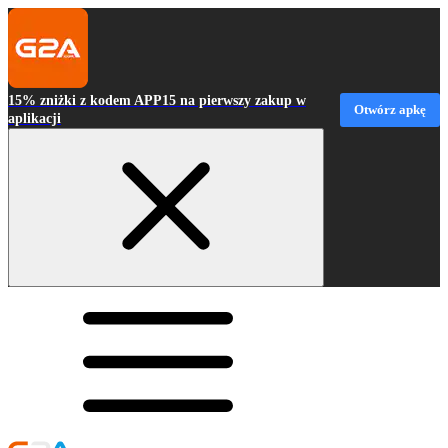
15% zniżki z kodem APP15 na pierwszy zakup w
Otwórz apkę
aplikacji