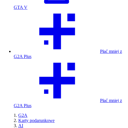
GTA V
Płać mniej z
G2A Plus
Płać mniej z
G2A Plus
G2A
Karty podarunkowe
AI