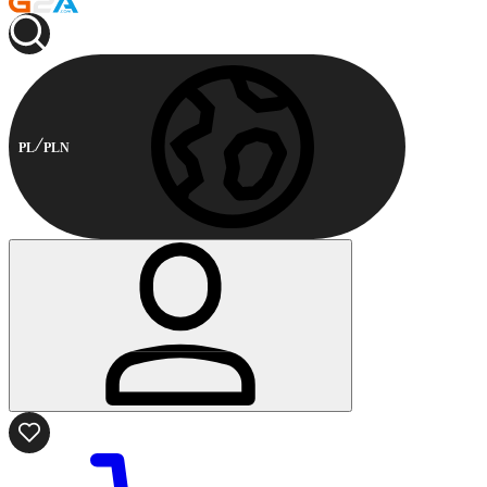
PL
PLN