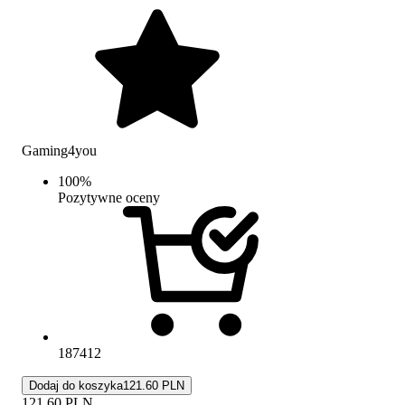
Gaming4you
100
%
Pozytywne oceny
187412
Dodaj do koszyka
121.60 PLN
121.60
PLN