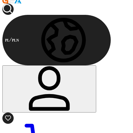
PL
PLN