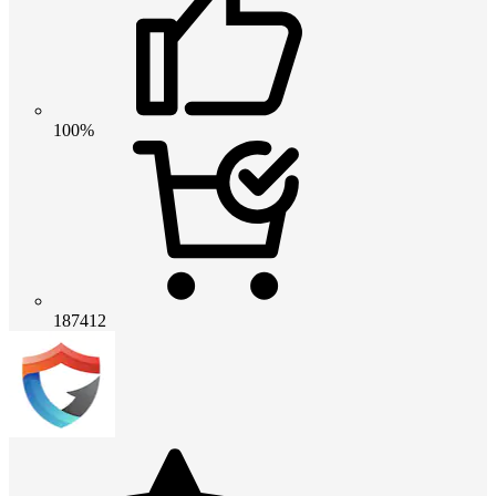
100%
187412