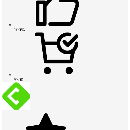
100%
5390