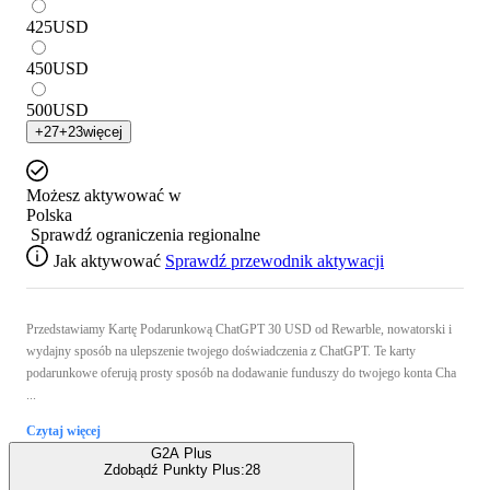
425
USD
450
USD
500
USD
+
27
+
23
więcej
Możesz aktywować w
Polska
Sprawdź ograniczenia regionalne
Jak aktywować
Sprawdź przewodnik aktywacji
Przedstawiamy Kartę Podarunkową ChatGPT 30 USD od Rewarble, nowatorski i
wydajny sposób na ulepszenie twojego doświadczenia z ChatGPT. Te karty
podarunkowe oferują prosty sposób na dodawanie funduszy do twojego konta Cha
...
Czytaj więcej
G2A Plus
Zdobądź Punkty Plus:
28