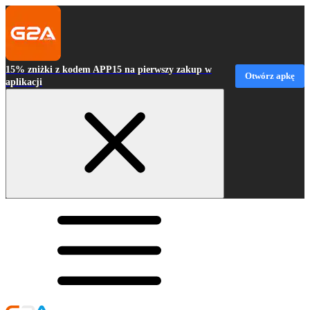
15% zniżki z kodem APP15 na pierwszy zakup w
Otwórz apkę
aplikacji