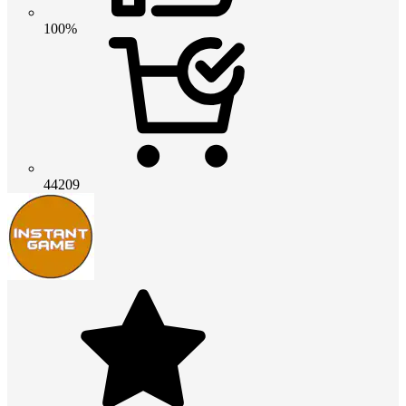
100%
44209