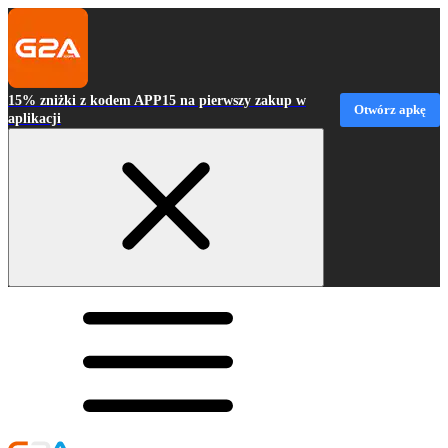
15% zniżki z kodem APP15 na pierwszy zakup w
Otwórz apkę
aplikacji