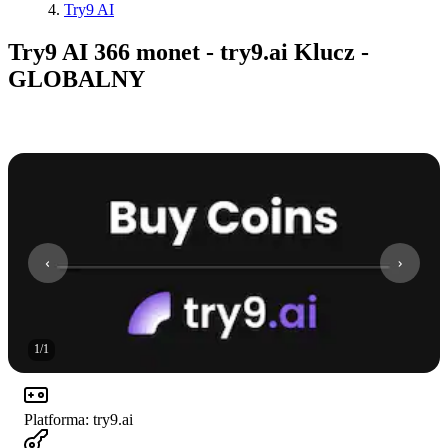
Try9 AI
Try9 AI 366 monet - try9.ai Klucz -
GLOBALNY
1
/
1
Platforma
:
try9.ai