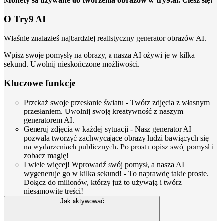
Monety są używane do tworzenia obrazów w try9.ai. Ciesz się!
O Try9 AI
Właśnie znalazłeś najbardziej realistyczny generator obrazów AI.
Wpisz swoje pomysły na obrazy, a nasza AI ożywi je w kilka
sekund. Uwolnij nieskończone możliwości.
Kluczowe funkcje
Przekaż swoje przesłanie światu - Twórz zdjęcia z własnym
przesłaniem. Uwolnij swoją kreatywność z naszym
generatorem AI.
Generuj zdjęcia w każdej sytuacji - Nasz generator AI
pozwala tworzyć zachwycające obrazy ludzi bawiących się
na wydarzeniach publicznych. Po prostu opisz swój pomysł i
zobacz magię!
I wiele więcej! Wprowadź swój pomysł, a nasza AI
wygeneruje go w kilka sekund! - To naprawdę takie proste.
Dołącz do milionów, którzy już to używają i twórz
niesamowite treści!
Jak aktywować