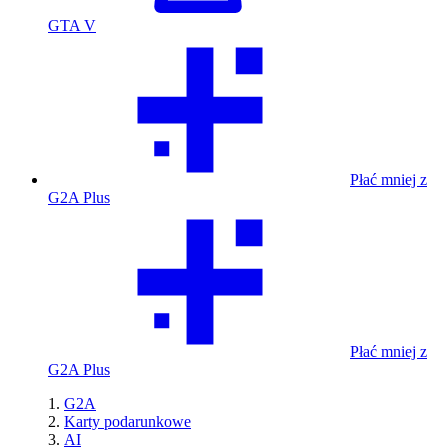
GTA V
Płać mniej z
G2A Plus
Płać mniej z
G2A Plus
G2A
Karty podarunkowe
AI