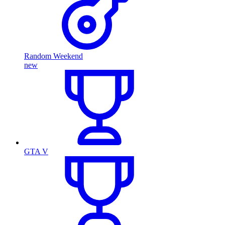
Random Weekend
new
GTA V