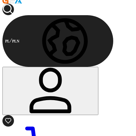
PL
PLN