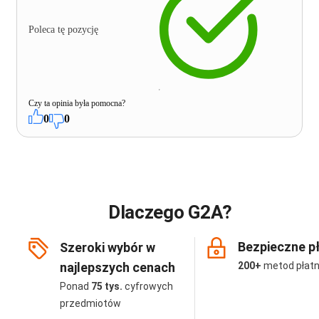
Poleca tę pozycję
Czy ta opinia była pomocna?
0
0
Dlaczego G2A?
Bezpieczne p
Szeroki wybór w
najlepszych cenach
200+
metod płatn
Ponad
75 tys.
cyfrowych
przedmiotów