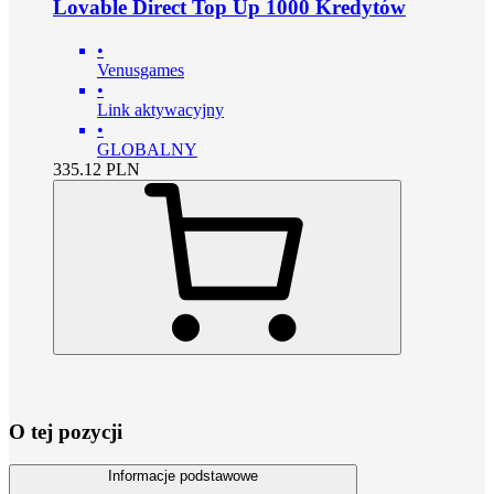
Lovable Direct Top Up 1000 Kredytów
•
Venusgames
•
Link aktywacyjny
•
GLOBALNY
335.12
PLN
O tej pozycji
Informacje podstawowe