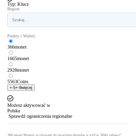
Typ
:
Klucz
Region:
Punkty i Waluty:
366
monet
1665
monet
2928
monet
5563
Coins
+
-5
+
-9
więcej
Możesz aktywować w
Polska
Sprawdź ograniczenia regionalne
366 monet Monety są używane do tworzenia obrazów w try9.ai. Miłej zabawy!