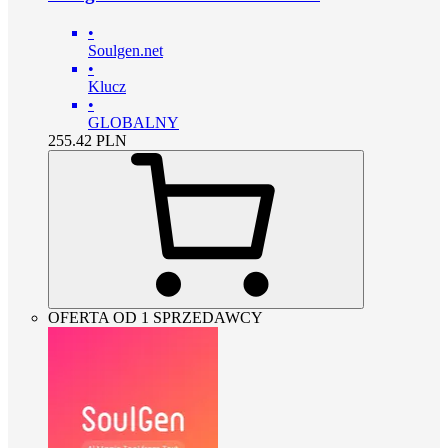
•
Soulgen.net
•
Klucz
•
GLOBALNY
255.42
PLN
OFERTA OD 1 SPRZEDAWCY