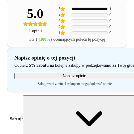
5.0
5
1
4
0
3
0
2
0
1 opinii
1
0
1 z 1
(100%)
oceniających poleca tę pozycję
Napisz opinię o tej pozycji
Odbierz
5% rabatu
na kolejne zakupy w podziękowaniu za Twój głos
Napisz opinię
Zalogowani z min. 1 zakupem mogą dodawać opinie
Sortuj: