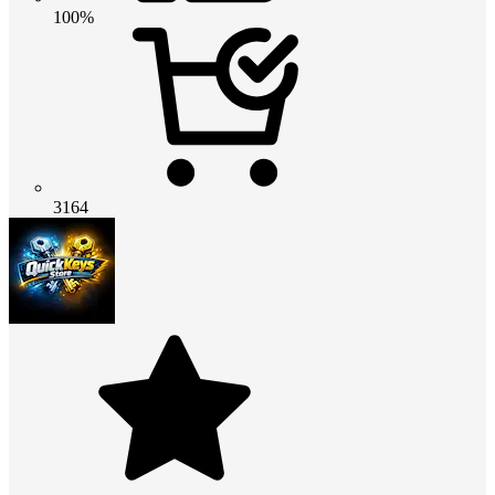
100%
3164