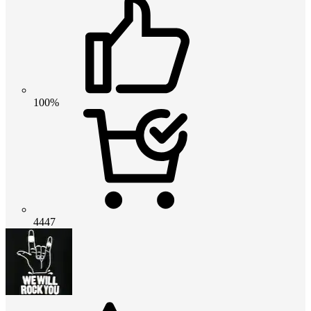
100%
4447