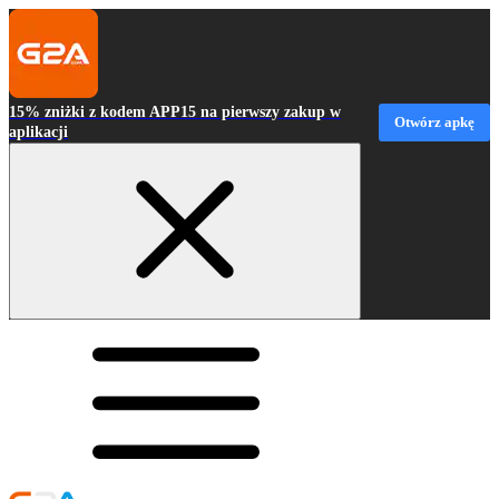
15% zniżki z kodem APP15 na pierwszy zakup w
Otwórz apkę
aplikacji