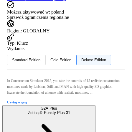
Możesz aktywować w:
poland
Sprawdź ograniczenia regionalne
Region
:
GLOBALNY
Typ
:
Klucz
Wydanie:
Standard Edition
Gold Edition
Deluxe Edition
In Construction Simulator 2015, you take the controls of 15 realistic construction
machines made by Liebherr, Still, and MAN with high-quality 3D graphics.
Excavate the foundation of a house with realistic machines, ...
Czytaj więcej
G2A Plus
Zdobądź Punkty Plus:
31