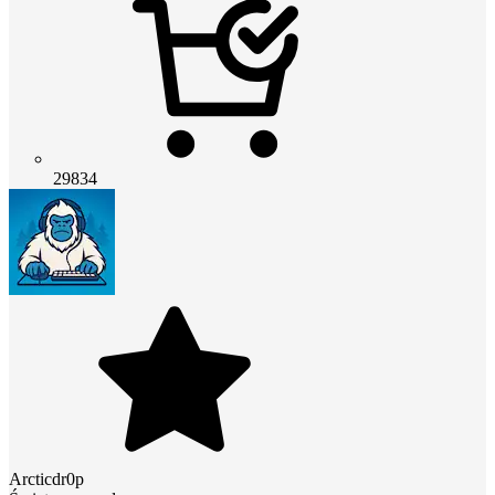
29834
Arcticdr0p