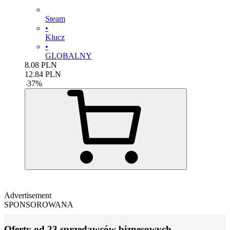
Steam
•
Klucz
•
GLOBALNY
8.08
PLN
12.84
PLN
-
37
%
Advertisement
SPONSOROWANA
Oferty od 23 sprzedawców biznesowych