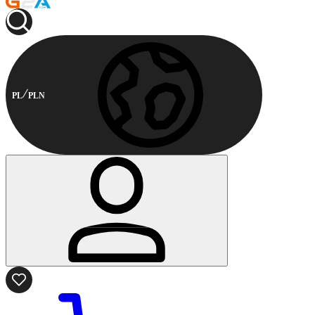
PL
PLN