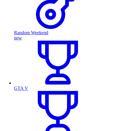
Random Weekend
new
GTA V