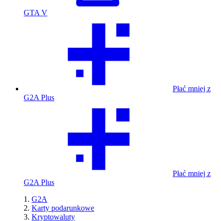
GTA V
Płać mniej z
G2A Plus
Płać mniej z
G2A Plus
G2A
Karty podarunkowe
Kryptowaluty