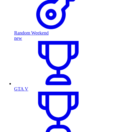
Random Weekend
new
GTA V