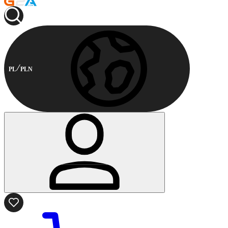
PL
PLN