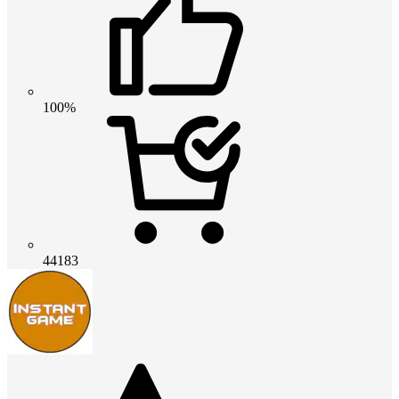
100%
44183