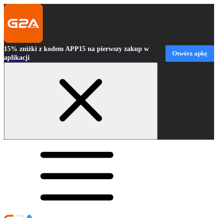
15% zniżki z kodem APP15 na pierwszy zakup w
Otwórz apkę
aplikacji