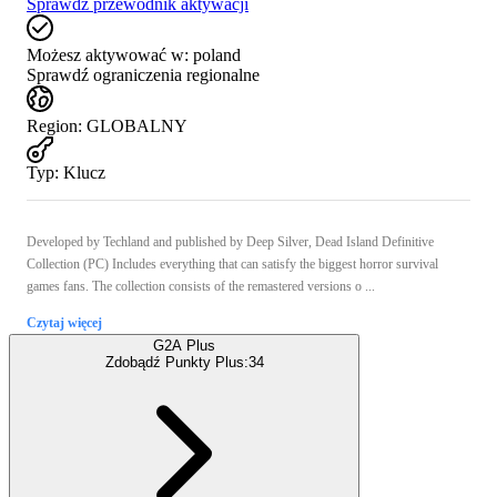
Sprawdź przewodnik aktywacji
Możesz aktywować w:
poland
Sprawdź ograniczenia regionalne
Region
:
GLOBALNY
Typ
:
Klucz
Developed by Techland and published by Deep Silver, Dead Island Definitive
Collection (PC) Includes everything that can satisfy the biggest horror survival
games fans. The collection consists of the remastered versions o ...
Czytaj więcej
G2A Plus
Zdobądź Punkty Plus:
34