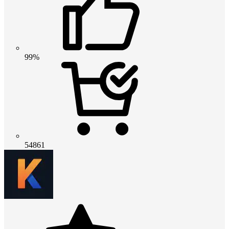
99%
54861