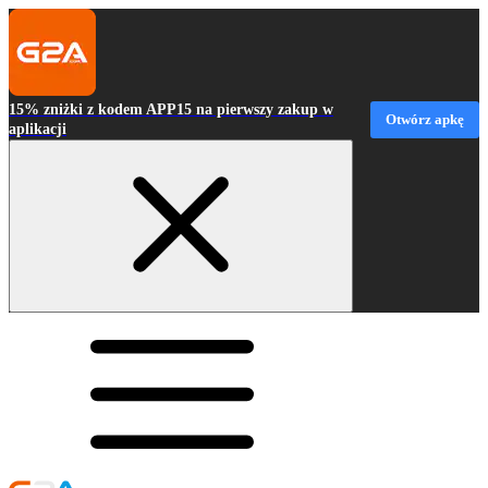
15% zniżki z kodem APP15 na pierwszy zakup w
Otwórz apkę
aplikacji