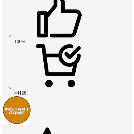
100%
44128