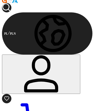
PL
PLN