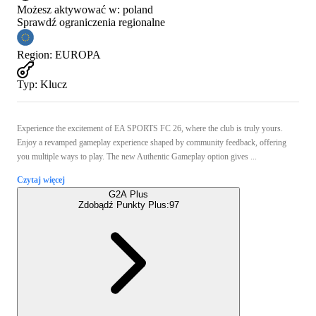
Możesz aktywować w:
poland
Sprawdź ograniczenia regionalne
Region
:
EUROPA
Typ
:
Klucz
Experience the excitement of EA SPORTS FC 26, where the club is truly yours.
Enjoy a revamped gameplay experience shaped by community feedback, offering
you multiple ways to play. The new Authentic Gameplay option gives ...
Czytaj więcej
G2A Plus
Zdobądź Punkty Plus:
97