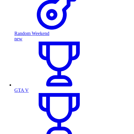
Random Weekend
new
GTA V