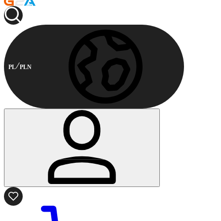
PL
PLN