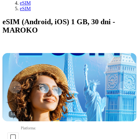
eSIM
eSIM
eSIM (Android, iOS) 1 GB, 30 dni -
MAROKO
1
/
1
Platforma
: