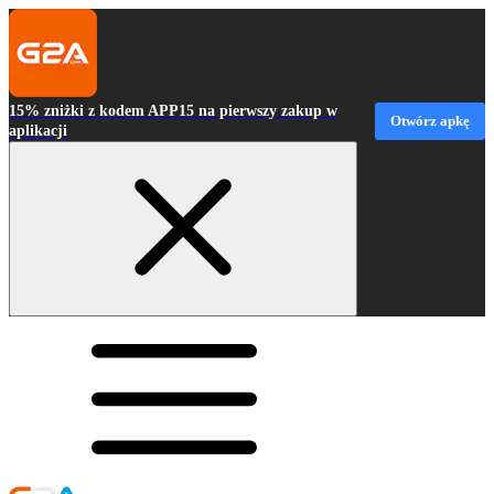
15% zniżki z kodem APP15 na pierwszy zakup w
Otwórz apkę
aplikacji