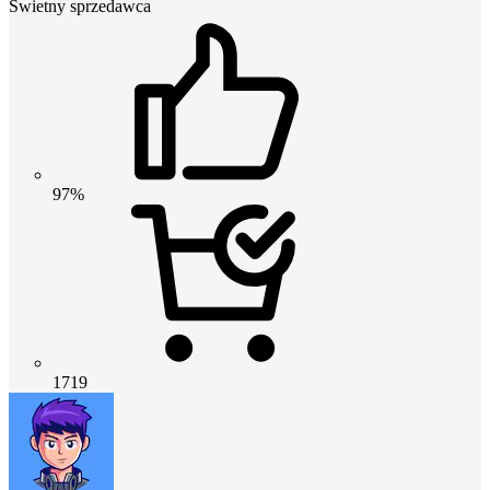
Świetny sprzedawca
97%
1719