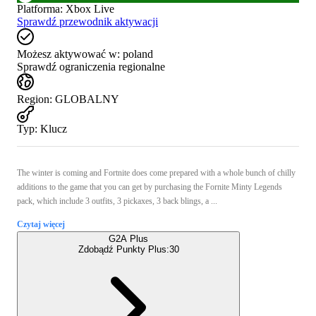
Platforma
:
Xbox Live
Sprawdź przewodnik aktywacji
Możesz aktywować w:
poland
Sprawdź ograniczenia regionalne
Region
:
GLOBALNY
Typ
:
Klucz
The winter is coming and Fortnite does come prepared with a whole bunch of chilly
additions to the game that you can get by purchasing the Fornite Minty Legends
pack, which include 3 outfits, 3 pickaxes, 3 back blings, a ...
Czytaj więcej
G2A Plus
Zdobądź Punkty Plus:
30