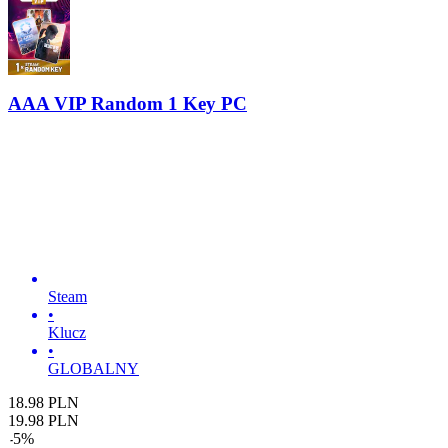
AAA VIP Random 1 Key PC
Steam
•
Klucz
•
GLOBALNY
18.98
PLN
19.98
PLN
-
5
%