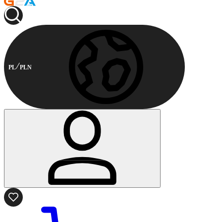
PL
PLN