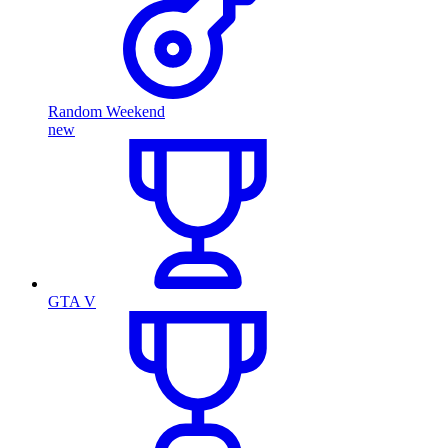
Random Weekend
new
GTA V