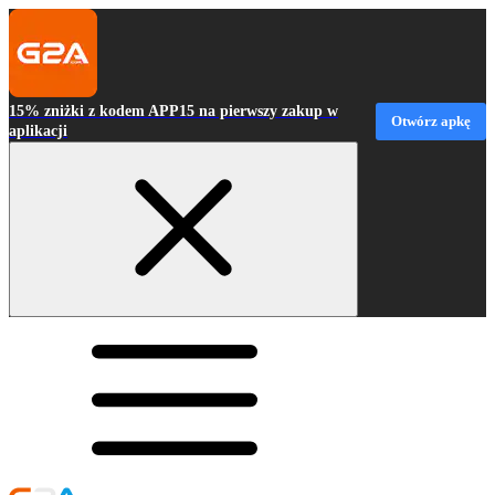
15% zniżki z kodem APP15 na pierwszy zakup w
Otwórz apkę
aplikacji