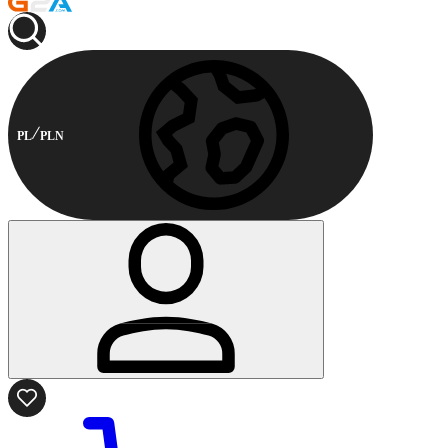
PL
PLN