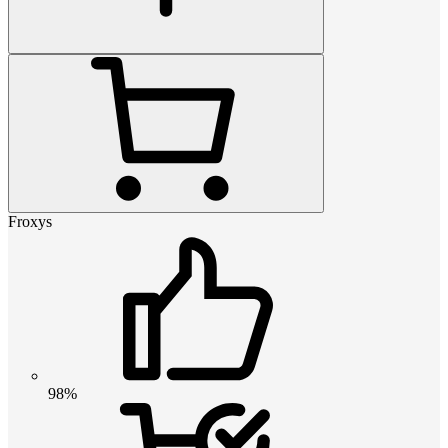
Froxys
98%