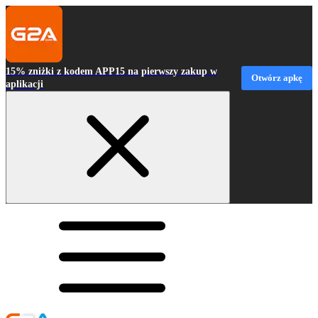
15% zniżki z kodem APP15 na pierwszy zakup w
Otwórz apkę
aplikacji