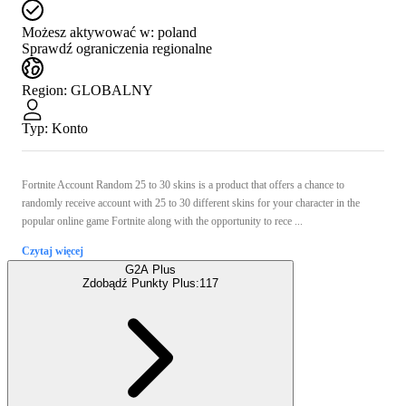
Możesz aktywować w:
poland
Sprawdź ograniczenia regionalne
Region
:
GLOBALNY
Typ
:
Konto
Fortnite Account Random 25 to 30 skins is a product that offers a chance to
randomly receive account with 25 to 30 different skins for your character in the
popular online game Fortnite along with the opportunity to rece ...
Czytaj więcej
G2A Plus
Zdobądź Punkty Plus:
117