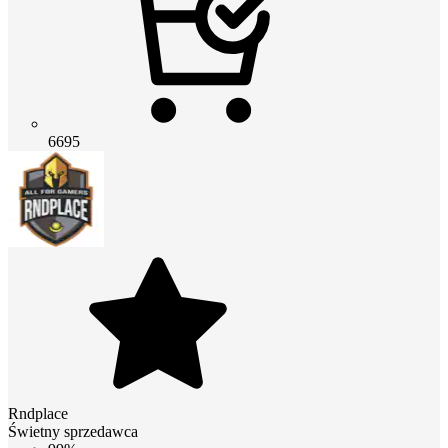
6695
Rndplace
Świetny sprzedawca