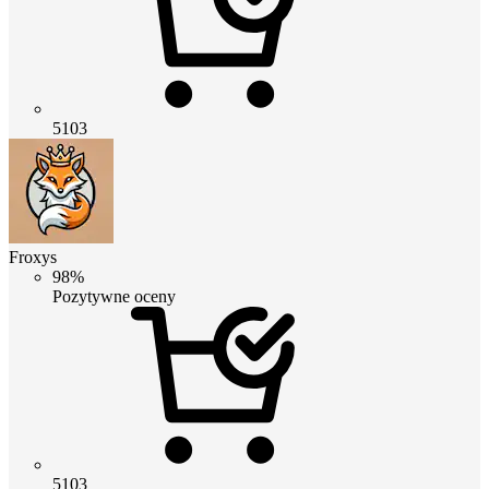
5103
Froxys
98%
Pozytywne oceny
5103