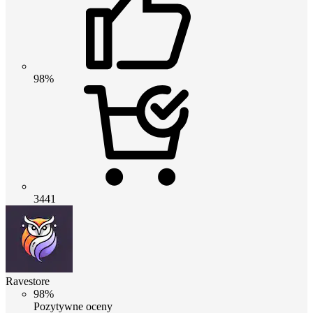
98%
3441
Ravestore
98%
Pozytywne oceny