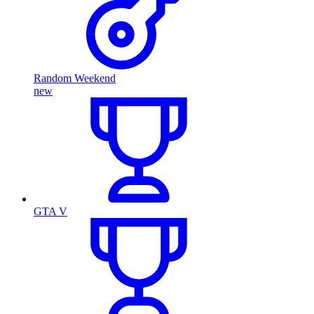
Random Weekend
new
GTA V