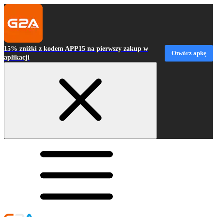
15% zniżki z kodem APP15 na pierwszy zakup w
Otwórz apkę
aplikacji