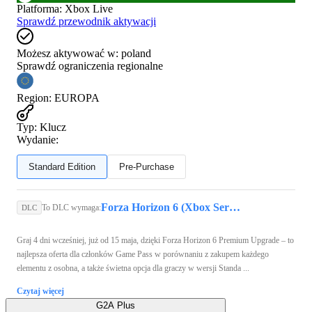
Platforma
:
Xbox Live
Sprawdź przewodnik aktywacji
Możesz aktywować w:
poland
Sprawdź ograniczenia regionalne
Region
:
EUROPA
Typ
:
Klucz
Wydanie:
Standard Edition
Pre-Purchase
Forza Horizon 6 (Xbox Series X/S, PC) - Xbox Live Key - GLOBAL
To DLC wymaga:
DLC
Graj 4 dni wcześniej, już od 15 maja, dzięki Forza Horizon 6 Premium Upgrade – to
najlepsza oferta dla członków Game Pass w porównaniu z zakupem każdego
elementu z osobna, a także świetna opcja dla graczy w wersji Standa ...
Czytaj więcej
G2A Plus