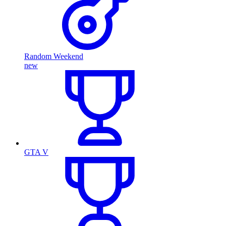
Random Weekend
new
GTA V