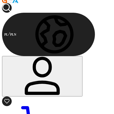
PL
PLN