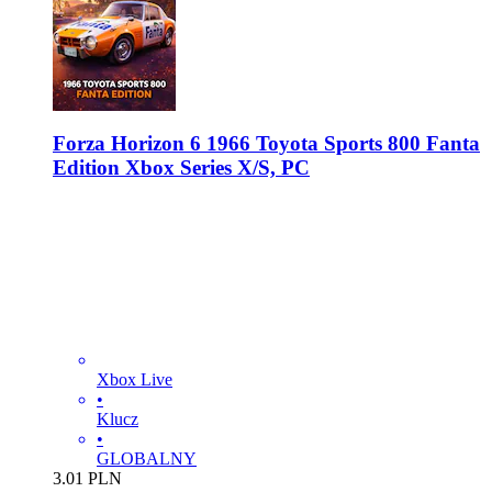
Forza Horizon 6 1966 Toyota Sports 800 Fanta
Edition Xbox Series X/S, PC
Xbox Live
•
Klucz
•
GLOBALNY
3.01
PLN