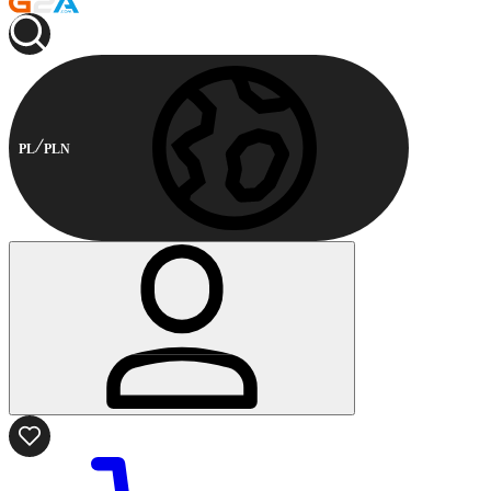
PL
PLN