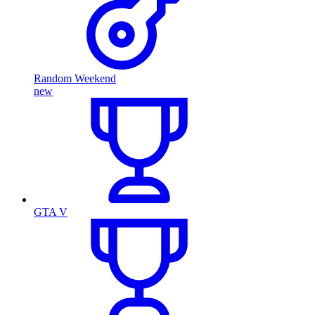
Random Weekend
new
GTA V