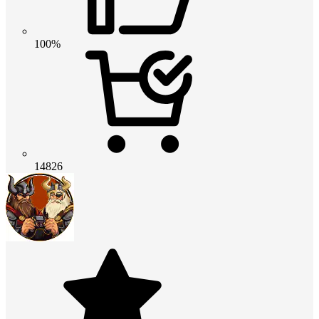
100%
14826