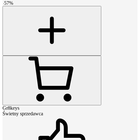
-
57
%
Gr8keys
Świetny sprzedawca