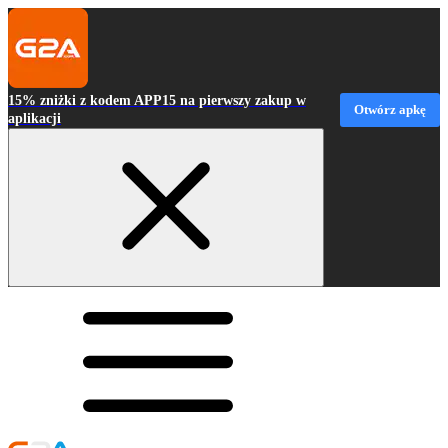
15% zniżki z kodem APP15 na pierwszy zakup w
Otwórz apkę
aplikacji