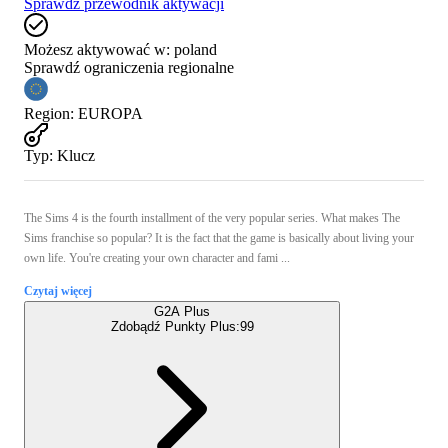
Sprawdź przewodnik aktywacji
Możesz aktywować w:
poland
Sprawdź ograniczenia regionalne
Region
:
EUROPA
Typ
:
Klucz
The Sims 4 is the fourth installment of the very popular series. What makes The
Sims franchise so popular? It is the fact that the game is basically about living your
own life. You're creating your own character and fami ...
Czytaj więcej
G2A Plus
Zdobądź Punkty Plus:
99