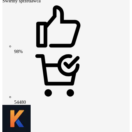
Świetny sprzedawca
98%
54480