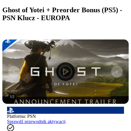
Ghost of Yotei + Preorder Bonus (PS5) -
PSN Klucz - EUROPA
1
/
2
Platforma
:
PSN
Sprawdź przewodnik aktywacji