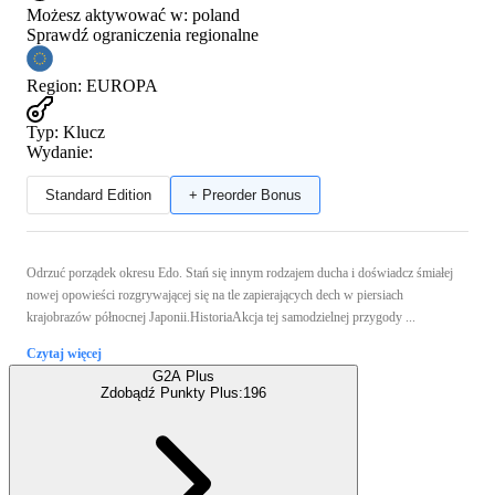
Możesz aktywować w:
poland
Sprawdź ograniczenia regionalne
Region
:
EUROPA
Typ
:
Klucz
Wydanie:
Standard Edition
+ Preorder Bonus
Odrzuć porządek okresu Edo. Stań się innym rodzajem ducha i doświadcz śmiałej
nowej opowieści rozgrywającej się na tle zapierających dech w piersiach
krajobrazów północnej Japonii.HistoriaAkcja tej samodzielnej przygody ...
Czytaj więcej
G2A Plus
Zdobądź Punkty Plus:
196