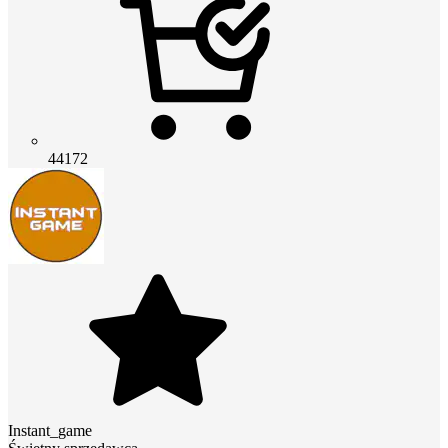
44172
Instant_game