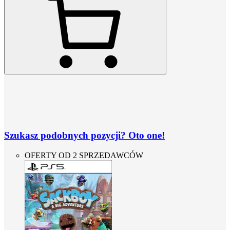
Szukasz podobnych pozycji? Oto one!
OFERTY OD 2 SPRZEDAWCÓW