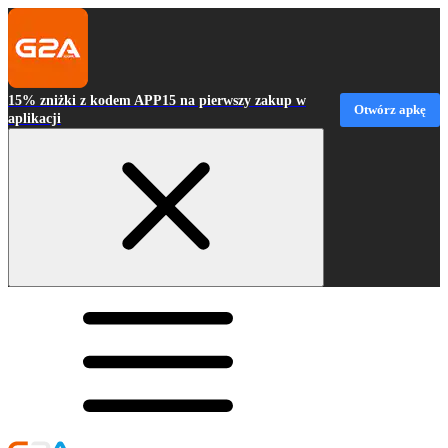
15% zniżki z kodem APP15 na pierwszy zakup w
Otwórz apkę
aplikacji