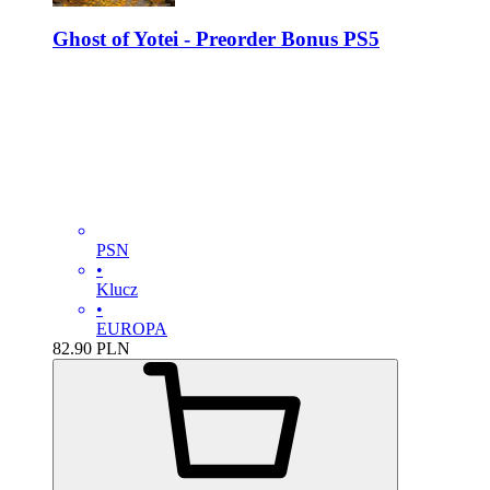
Ghost of Yotei - Preorder Bonus PS5
PSN
•
Klucz
•
EUROPA
82.90
PLN