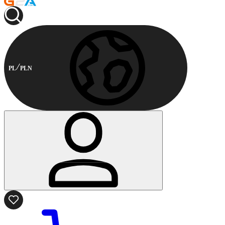
PL
PLN