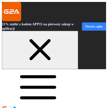
15% zniżki z kodem APP15 na pierwszy zakup w
Otwórz apkę
aplikacji