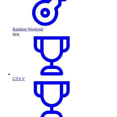
Random Weekend
new
GTA V