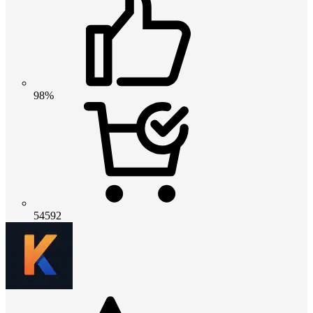
98%
54592