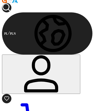
PL
PLN