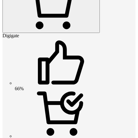
Digigate
66%