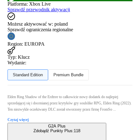
Platforma
:
Xbox Live
Sprawdź przewodnik aktywacji
Możesz aktywować w:
poland
Sprawdź ograniczenia regionalne
Region
:
EUROPA
Typ
:
Klucz
Wydanie:
Standard Edition
Premium Bundle
Elden Ring Shadow of the Erdtree to całkowicie nowy dodatek do najlepiej
sprzedającej się i docenianej przez krytyków gry soulslike RPG, Elden Ring (2022).
Ten niezwykle oczekiwany DLC został stworzony przez firmę FromSo ...
Czytaj więcej
G2A Plus
Zdobądź Punkty Plus:
118