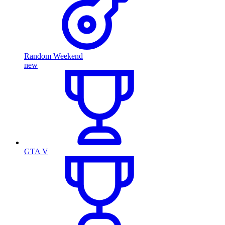
Random Weekend
new
GTA V