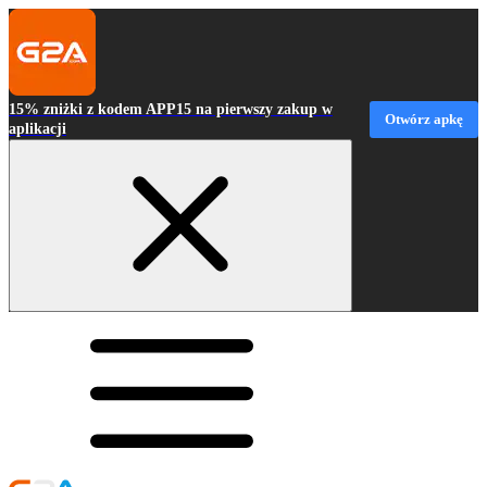
15% zniżki z kodem APP15 na pierwszy zakup w
Otwórz apkę
aplikacji