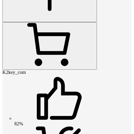
K2key_com
82%