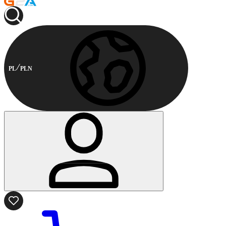
PL
PLN