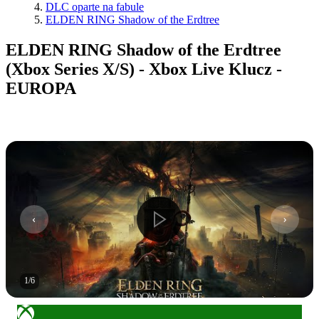
DLC oparte na fabule
ELDEN RING Shadow of the Erdtree
ELDEN RING Shadow of the Erdtree
(Xbox Series X/S) - Xbox Live Klucz -
EUROPA
1
/
6