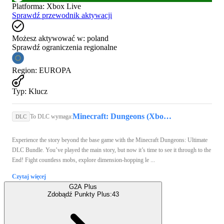
Platforma
:
Xbox Live
Sprawdź przewodnik aktywacji
Możesz aktywować w:
poland
Sprawdź ograniczenia regionalne
Region
:
EUROPA
Typ
:
Klucz
Minecraft: Dungeons (Xbox Series X/S) - Xbox Live Key - GLOBAL
To DLC wymaga:
DLC
Experience the story beyond the base game with the Minecraft Dungeons: Ultimate
DLC Bundle. You’ve played the main story, but now it’s time to see it through to the
End! Fight countless mobs, explore dimension-hopping le ...
Czytaj więcej
G2A Plus
Zdobądź Punkty Plus:
43