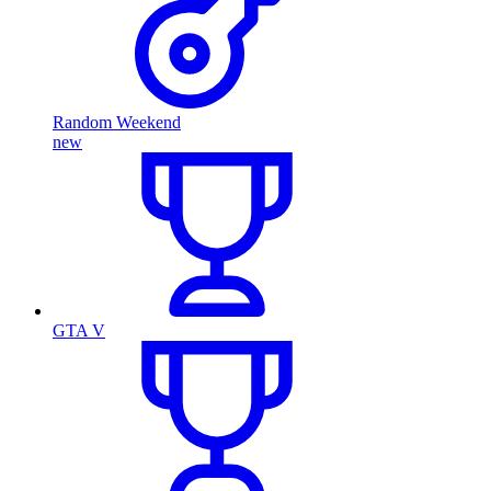
Random Weekend
new
GTA V