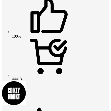
100%
44413