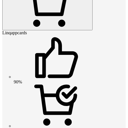
Linqappcards
90%