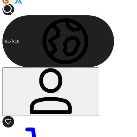
PL
PLN