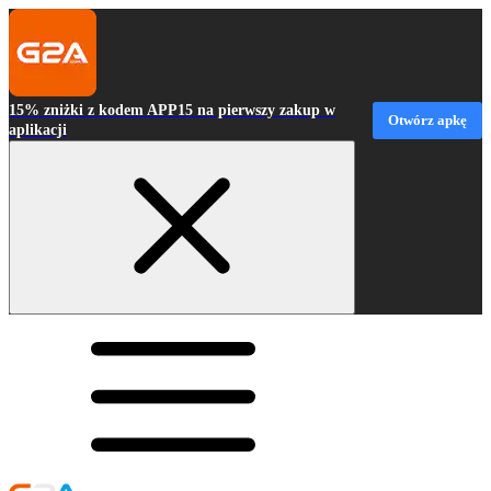
15% zniżki z kodem APP15 na pierwszy zakup w
Otwórz apkę
aplikacji