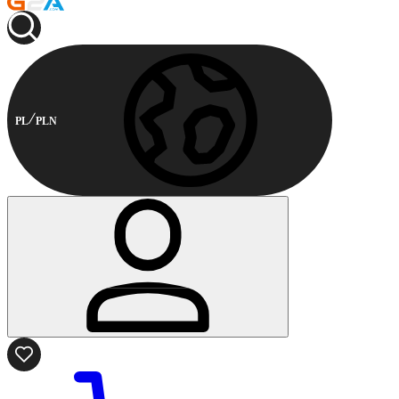
PL
PLN