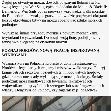
Żegluj po otwartym morzu, dowódź potężnymi flotami i twórz
swoją legendę w War Sails, epickim dodatku do Mount & Blade II:
Bannerlord. War Sails po raz pierwszy wprowadza walki morskie
do Bannerlord, pozwalając graczom dowodzić potężnymi okrętami,
toczyć ekscytujące bitwy na morzu i opanować sztukę morskich
podbojów.
Wyrusz na śmiałe przygody morskie z nowymi mechanikami,
terytoriami i wyzwaniami. Dostosuj swoją flotę, podbijaj osady i
wyryj swoją legendę na otwartym morzu!
POZNAJ NORDÓW, NOWĄ FRACJĘ INSPIROWANĄ
WIKINGAMI
Wyznacz kurs na Północne Królestwo, dom nieustraszonych
Nordów – legendarnych żeglarzy i mistrzów walki wręcz. Odkryj
krainę ostrych szczytów, rozległych tajg i lodowatych fiordów,
gdzie rozrzucone osady wyłaniają się z morza jak okręty. Śmiały
podróżnik może handlować ich towarami, rekrutować ich
wojowników, dołączyć do ich szeregów lub rzucić wyzwanie ich
władzy. Dołączysz do Północy, czy zagarniesz jej bogactwa?