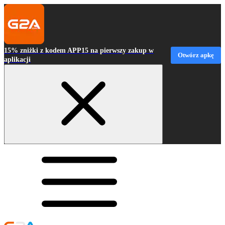
15% zniżki z kodem APP15 na pierwszy zakup w
Otwórz apkę
aplikacji