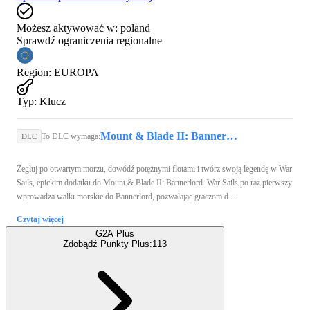
Możesz aktywować w:
poland
Sprawdź ograniczenia regionalne
Region
:
EUROPA
Typ
:
Klucz
Mount & Blade II: Bannerlord (Xbox Series X/S, PC) - Xbox Live Key - EUROPE
To DLC wymaga:
DLC
Żegluj po otwartym morzu, dowódź potężnymi flotami i twórz swoją legendę w War
Sails, epickim dodatku do Mount & Blade II: Bannerlord. War Sails po raz pierwszy
wprowadza walki morskie do Bannerlord, pozwalając graczom d ...
Czytaj więcej
G2A Plus
Zdobądź Punkty Plus:
113