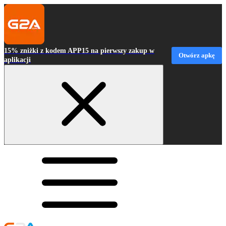
15% zniżki z kodem APP15 na pierwszy zakup w
Otwórz apkę
aplikacji