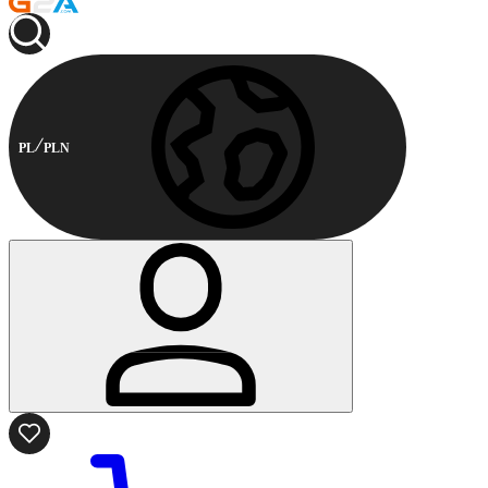
PL
PLN