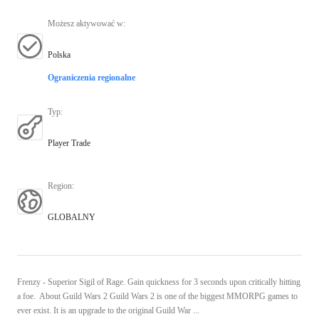
Możesz aktywować w
:
Polska
Ograniczenia regionalne
Typ
:
Player Trade
Region
:
GLOBALNY
Frenzy - Superior Sigil of Rage. Gain quickness for 3 seconds upon critically hitting
a foe. About Guild Wars 2 Guild Wars 2 is one of the biggest MMORPG games to
ever exist. It is an upgrade to the original Guild War ...