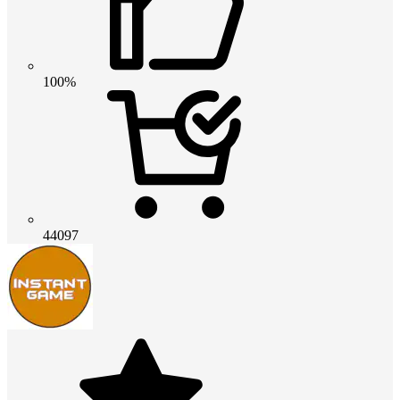
100%
44097