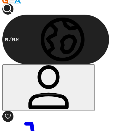
PL
PLN