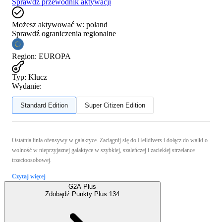
Sprawdź przewodnik aktywacji
Możesz aktywować w:
poland
Sprawdź ograniczenia regionalne
Region
:
EUROPA
Typ
:
Klucz
Wydanie:
Standard Edition
Super Citizen Edition
Ostatnia linia ofensywy w galaktyce. Zaciągnij się do Helldivers i dołącz do walki o
wolność w nieprzyjaznej galaktyce w szybkiej, szaleńczej i zaciekłej strzelance
trzecioosobowej.
Czytaj więcej
G2A Plus
Zdobądź Punkty Plus:
134