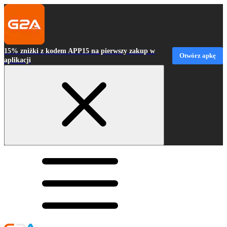
15% zniżki z kodem APP15 na pierwszy zakup w
Otwórz apkę
aplikacji