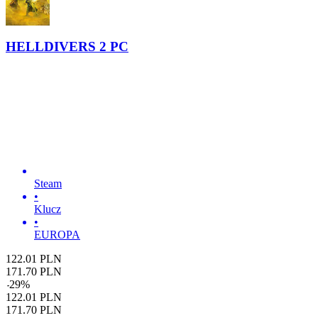
HELLDIVERS 2 PC
Steam
•
Klucz
•
EUROPA
122.01
PLN
171.70
PLN
-
29
%
122.01
PLN
171.70
PLN