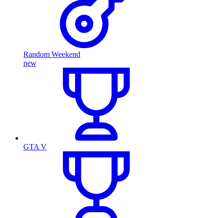
Random Weekend
new
GTA V