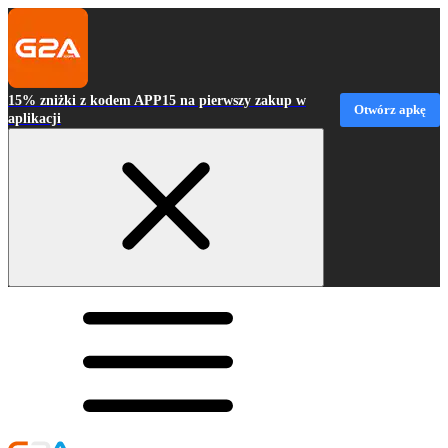
15% zniżki z kodem APP15 na pierwszy zakup w
Otwórz apkę
aplikacji