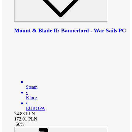
Mount & Blade II: Bannerlord - War Sails PC
Steam
•
Klucz
•
EUROPA
74.83
PLN
172.01
PLN
-
56
%