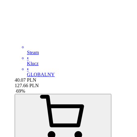
Steam
•
Klucz
•
GLOBALNY
40.07
PLN
127.66
PLN
-
69
%