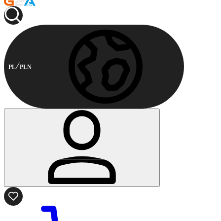
PL
PLN