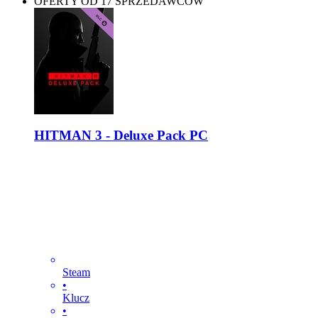
OFERTY OD 17 SPRZEDAWCÓW
HITMAN 3 - Deluxe Pack PC
Steam
•
Klucz
•