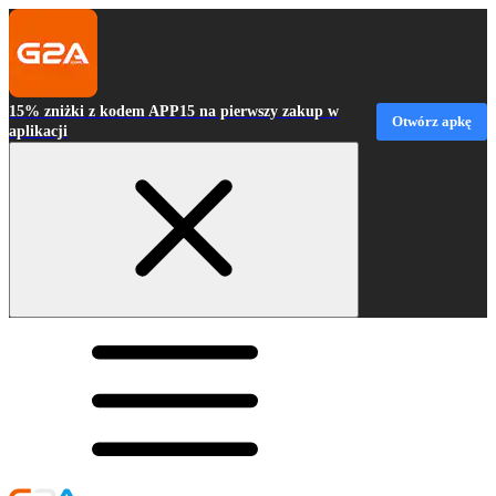
15% zniżki z kodem APP15 na pierwszy zakup w
Otwórz apkę
aplikacji