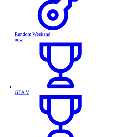
Random Weekend
new
GTA V