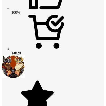
100%
14828