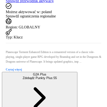
Sprawdź przewodnik aktywacji
Możesz aktywować w:
poland
Sprawdź ograniczenia regionalne
Region
:
GLOBALNY
Typ
:
Klucz
Planescape Torment Enhanced Edition is a remastered version of a classic role-
playing, single-player game RPG developed by Beamdog and set in the Dungeons &
Dragons universe of Planescape. It brings updated graphics, imp ...
Czytaj więcej
G2A Plus
Zdobądź Punkty Plus:
55