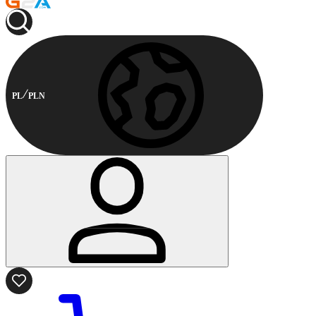
PL
PLN