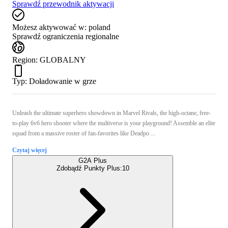
Sprawdź przewodnik aktywacji
Możesz aktywować w:
poland
Sprawdź ograniczenia regionalne
Region
:
GLOBALNY
Typ
:
Doładowanie w grze
Unleash the ultimate superhero showdown in Marvel Rivals, the high-octane, free-
to-play 6v6 hero shooter where the multiverse is your playground! Assemble an elite
squad from a massive roster of fan-favorites like Deadpo ...
Czytaj więcej
G2A Plus
Zdobądź Punkty Plus:
10