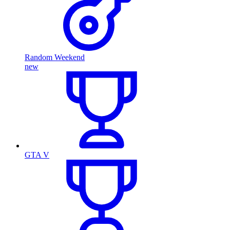
Random Weekend
new
GTA V