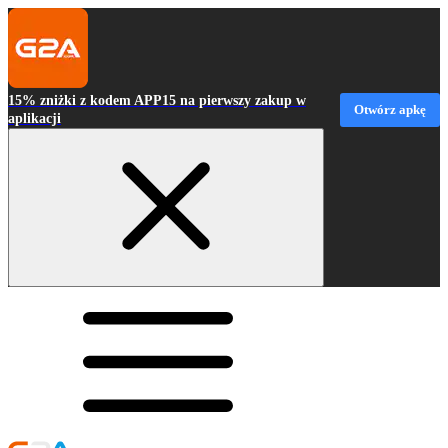
15% zniżki z kodem APP15 na pierwszy zakup w
Otwórz apkę
aplikacji