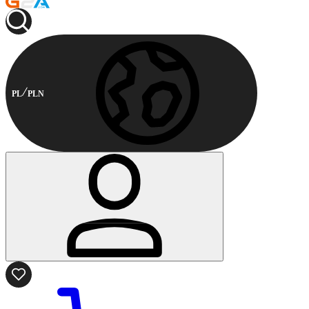
PL
PLN