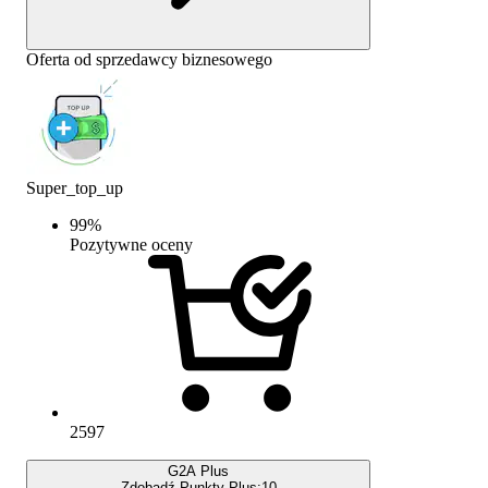
Oferta od sprzedawcy biznesowego
Super_top_up
99
%
Pozytywne oceny
2597
G2A Plus
Zdobądź Punkty Plus:
10