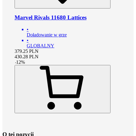
Marvel Rivals 11680 Lattices
•
Doładowanie w grze
•
GLOBALNY
379.25
PLN
430.28
PLN
-
12
%
O tej pozycji