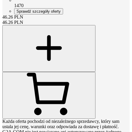
1470
Sprawdź szczegóły oferty
46.26
PLN
46.26
PLN
Każda oferta pochodzi od niezależnego sprzedawcy, który sam
ustala jej cenę, warunki oraz odpowiada za dostawę i płatność.
G2A.COM nie jest powiązane ani autoryzowane przez żadnego