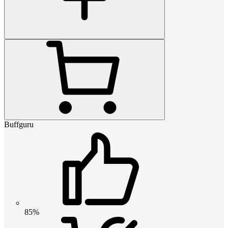
Buffguru
85%