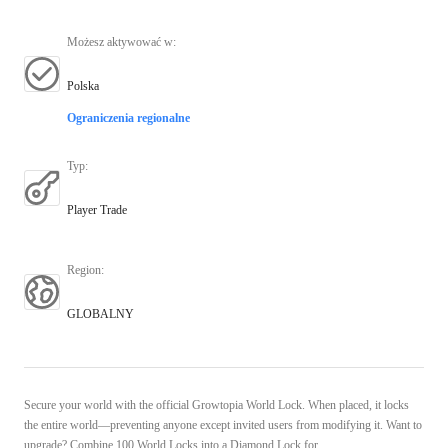
Możesz aktywować w
:
Polska
Ograniczenia regionalne
Typ
:
Player Trade
Region
:
GLOBALNY
Secure your world with the official Growtopia World Lock. When placed, it locks
the entire world—preventing anyone except invited users from modifying it. Want to
upgrade? Combine 100 World Locks into a Diamond Lock for ...