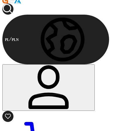
PL
PLN