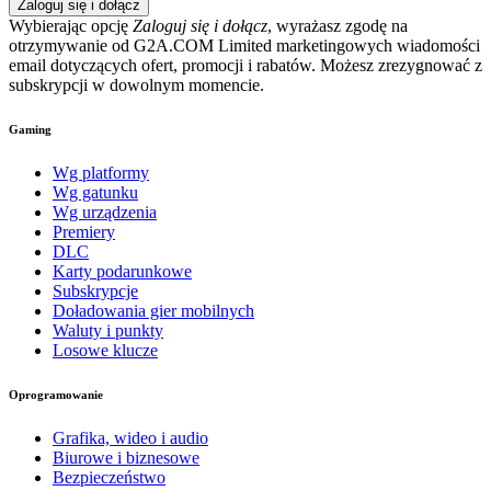
Zaloguj się i dołącz
Wybierając opcję
Zaloguj się i dołącz
, wyrażasz zgodę na
otrzymywanie od G2A.COM Limited marketingowych wiadomości
email dotyczących ofert, promocji i rabatów. Możesz zrezygnować z
subskrypcji w dowolnym momencie.
Gaming
Wg platformy
Wg gatunku
Wg urządzenia
Premiery
DLC
Karty podarunkowe
Subskrypcje
Doładowania gier mobilnych
Waluty i punkty
Losowe klucze
Oprogramowanie
Grafika, wideo i audio
Biurowe i biznesowe
Bezpieczeństwo