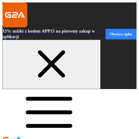
15% zniżki z kodem APP15 na pierwszy zakup w
Otwórz apkę
aplikacji