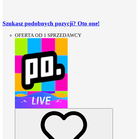
Szukasz podobnych pozycji? Oto one!
OFERTA OD 1 SPRZEDAWCY