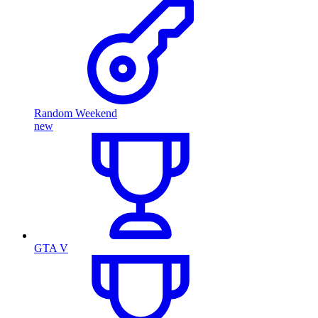
Random Weekend
new
GTA V