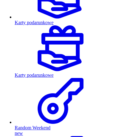
Karty podarunkowe
Karty podarunkowe
Random Weekend
new