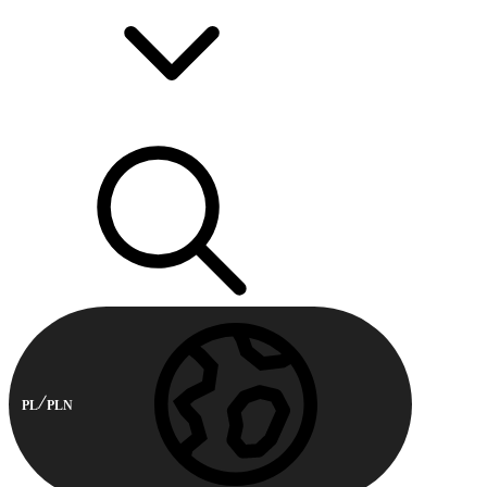
PL
PLN