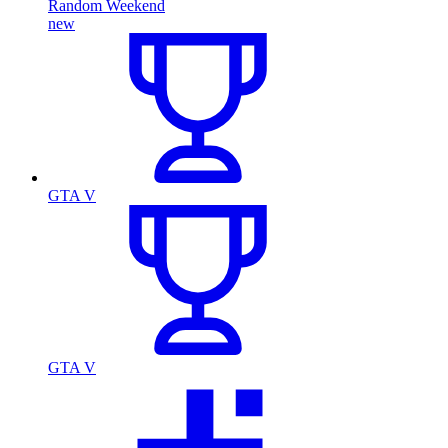
Random Weekend
new
GTA V
GTA V